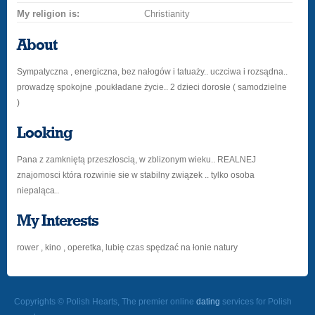
My religion is:
Christianity
About
Sympatyczna , energiczna, bez nałogów i tatuaży.. uczciwa i rozsądna..
prowadzę spokojne ,poukładane życie.. 2 dzieci dorosłe ( samodzielne
)
Looking
Pana z zamkniętą przeszłoscią, w zblizonym wieku.. REALNEJ
znajomosci która rozwinie sie w stabilny związek .. tylko osoba
niepaląca..
My Interests
rower , kino , operetka, lubię czas spędzać na łonie natury
Copyrights © Polish Hearts, The premier online
dating
services for Polish