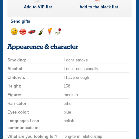
Add to
VIP
list
Add to the black list
Send gifts
Send
Send
Invite
Send
Send
Send
a
a
for
champagne
a
a
Appearence & character
smile
kiss
a
drink
rose
car
Smoking:
drive
I don't smoke
Alcohol:
I drink occasionally
Children:
I have enough
Height:
158
Figure:
medium
Hair color:
other
Eyes color:
blue
Languages I can
polish
communicate in:
What are you looking for?:
long-term relationship