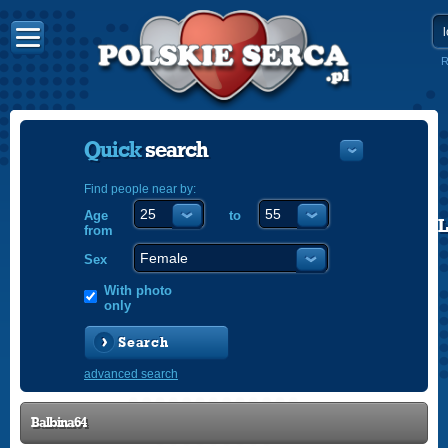
R
Quick
search
Find people near by:
Age
to
POLISH
from
ENGLISH
Sex
With photo
only
Search
advanced search
Balbina64