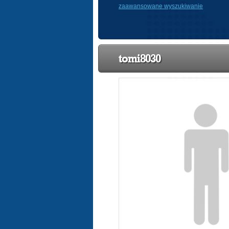
zaawansowane wyszukiwanie
tomi8030