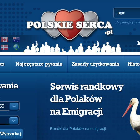
Zapamiętaj mni
to
Najczęstsze pytania
Zasady użytkowania
Histo
wanie
Serwis randkowy
dla Polaków
:
na Emigracji
Randki dla Polaków na emigracji.
Wyszukaj