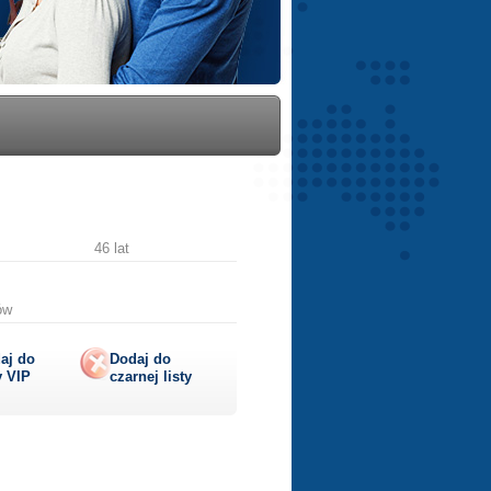
46 lat
ów
aj do
Dodaj do
y
VIP
czarnej listy
lij
ę