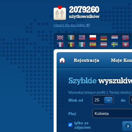
2079260
użytkowników
zobacz kto jest online:
87
Rejestracja
Moje Kon
Szybkie
wyszuki
Wyszukaj tysiące profili z Twojej okolicy
Wiek od
do
Płeć
tylko ze
zdjęciem