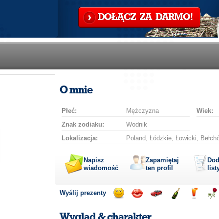
DOŁĄCZ ZA DARMO!
O mnie
Płeć:
Mężczyzna
Wiek:
Znak zodiaku:
Wodnik
Lokalizacja:
Poland, Łódzkie, Łowicki, Bełch
Napisz
Zapamiętaj
Dod
wiadomość
ten profil
list
Wyślij prezenty
Wyślij
Wyślij
Przejażdżka
Wyślij
Wyślij
Wyś
uśmiech
buziaka
samochodem
szampana
drinka
róż
Wygląd & charakter