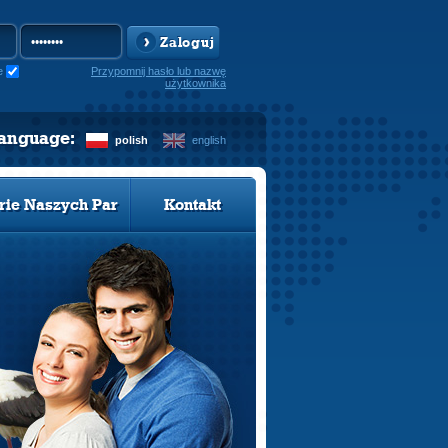
Zaloguj
e
Przypomnij hasło lub nazwę
użytkownika
language:
polish
english
rie Naszych Par
Kontakt