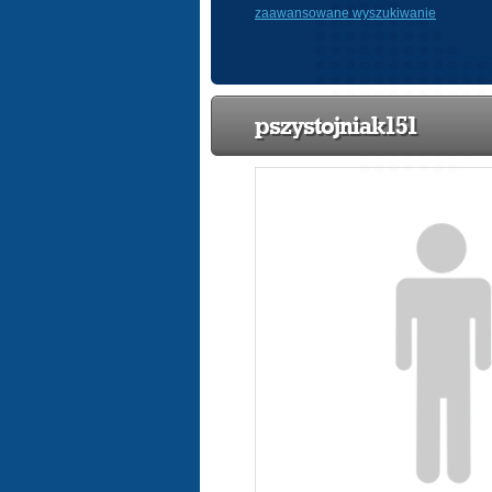
zaawansowane wyszukiwanie
pszystojniak151