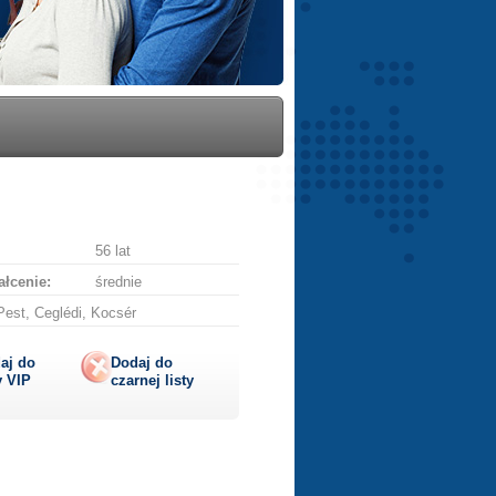
56 lat
łcenie:
średnie
est, Ceglédi, Kocsér
aj do
Dodaj do
y
VIP
czarnej listy
lij
ę