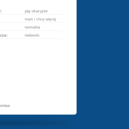
:
piję okazyjnie
mam i chcę więcej
normalna
czu:
niebieski
 kompa