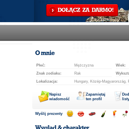
DOŁĄCZ ZA DARMO!
O mnie
Płeć:
Mężczyzna
Wiek:
Znak zodiaku:
Rak
Wykszta
Lokalizacja:
Hungary, Közép-Magyarország, P
Napisz
Zapamiętaj
Dod
wiadomość
ten profil
list
Wyślij prezenty
Wyślij
Wyślij
Przejażdżka
Wyślij
Wyślij
Wyś
uśmiech
buziaka
samochodem
szampana
drinka
róż
Wygląd & charakter