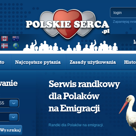
Zapamiętaj mni
to
Najczęstsze pytania
Zasady użytkowania
Histo
wanie
Serwis randkowy
dla Polaków
:
na Emigracji
Randki dla Polaków na emigracji.
Wyszukaj