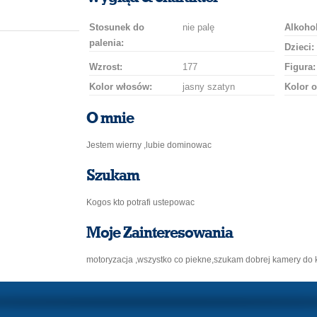
Stosunek do
nie palę
Alkohol
palenia:
Dzieci:
Wzrost:
177
Figura:
Kolor włosów:
jasny szatyn
Kolor o
O mnie
Jestem wierny ,lubie dominowac
Szukam
Kogos kto potrafi ustepowac
Moje Zainteresowania
motoryzacja ,wszystko co piekne,szukam dobrej kamery do