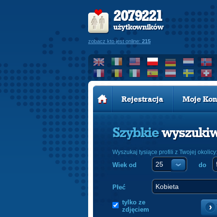
2079221
użytkowników
zobacz kto jest online:
215
Rejestracja
Moje Kon
Szybkie
wyszuki
Wyszukaj tysiące profili z Twojej okolicy
Wiek od
do
Płeć
tylko ze
zdjęciem