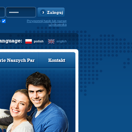
Zaloguj
e
Przypomnij hasło lub nazwę
użytkownika
language:
polish
english
rie Naszych Par
Kontakt