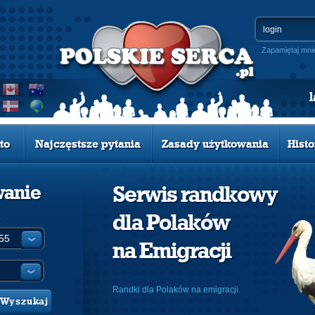
Zapamiętaj mni
to
Najczęstsze pytania
Zasady użytkowania
Histo
wanie
Serwis randkowy
dla Polaków
:
na Emigracji
Randki dla Polaków na emigracji.
Wyszukaj