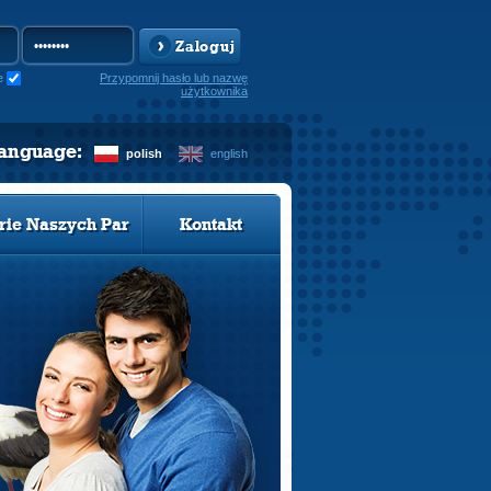
Zaloguj
e
Przypomnij hasło lub nazwę
użytkownika
language:
polish
english
rie Naszych Par
Kontakt