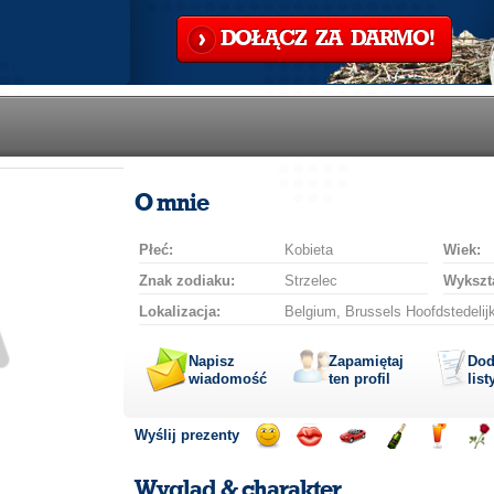
DOŁĄCZ ZA DARMO!
O mnie
Płeć:
Kobieta
Wiek:
Znak zodiaku:
Strzelec
Wykszta
Lokalizacja:
Belgium, Brussels Hoofdstedelijk
Napisz
Zapamiętaj
Dod
wiadomość
ten profil
list
Wyślij prezenty
Wyślij
Wyślij
Przejażdżka
Wyślij
Wyślij
Wyś
uśmiech
buziaka
samochodem
szampana
drinka
róż
Wygląd & charakter