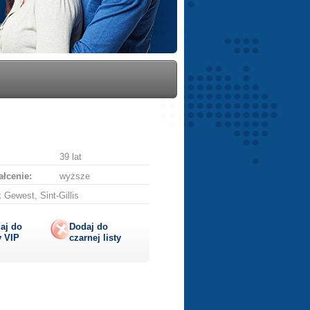
39 lat
łcenie:
wyższe
 Gewest, Sint-Gillis
aj do
Dodaj do
y
VIP
czarnej listy
lij
ę