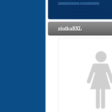
zaawansowane wyszukiwanie
ziutkaBXL