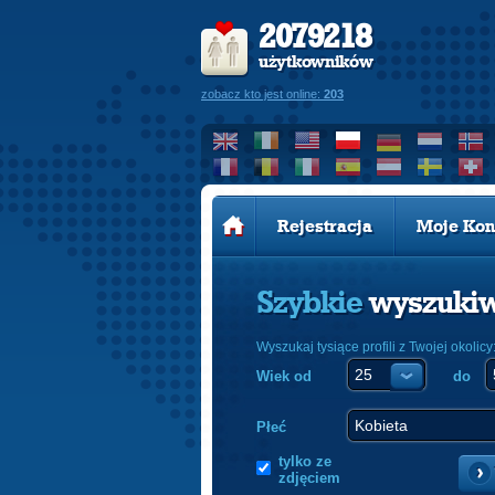
2079218
użytkowników
zobacz kto jest online:
203
Rejestracja
Moje Kon
Szybkie
wyszuki
Wyszukaj tysiące profili z Twojej okolicy
Wiek od
do
Płeć
tylko ze
zdjęciem