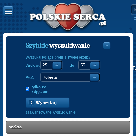
Z
Szybkie
wyszukiwanie
Wyszukaj tysiące profili z Twojej okolicy:
Wiek od
do
POLISH
ENGLISH
Płeć
tylko ze
zdjęciem
Wyszukaj
zaawansowane wyszukiwanie
wiolcia