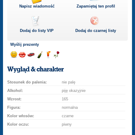
Napisz wiadomość
Zapamiętaj ten profil
Dodaj do listy
VIP
Dodaj do czarnej listy
Wyślij prezenty
Wyślij
Wyślij
Przejażdżka
Wyślij
Wyślij
Wyślij
uśmiech
buziaka
samochodem
szampana
drinka
różę
Wygląd & charakter
Stosunek do palenia:
nie palę
Alkohol:
piję okazyjnie
Wzrost:
165
Figura:
normalna
Kolor włosów:
czarne
Kolor oczu:
piwny