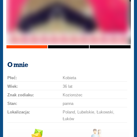
O mnie
Płeć:
Kobieta
Wiek:
36 lat
Znak zodiaku:
Koziorożec
Stan:
panna
Lokalizacja:
Poland, Lubelskie, Łukowski,
Łuków