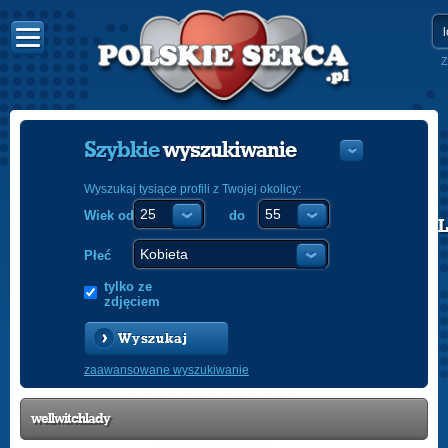
Z
Szybkie
wyszukiwanie
Wyszukaj tysiące profili z Twojej okolicy:
Wiek od
do
POLISH
ENGLISH
Płeć
tylko ze
zdjęciem
Wyszukaj
zaawansowane wyszukiwanie
wellwitchlady