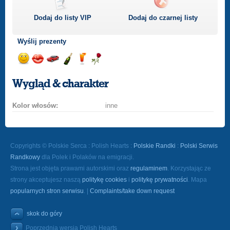
Dodaj do listy
VIP
Dodaj do czarnej listy
Wyślij prezenty
Wyślij
Wyślij
Przejażdżka
Wyślij
Wyślij
Wyślij
uśmiech
buziaka
samochodem
szampana
drinka
różę
Wygląd & charakter
Kolor włosów:
inne
Copyrights © Polskie Serca : Polish Hearts :
Polskie Randki
:
Polski Serwis
Randkowy
dla Polek i Polaków na emigracji.
Strona jest objęta prawami autorskimi oraz
regulaminem
. Korzystając ze
strony akceptujesz naszą
politykę cookies
i
politykę prywatności
. Mapa
popularnych stron serwisu
. |
Complaints/take down request
skok do góry
Poprzednia wersja Polish Hearts