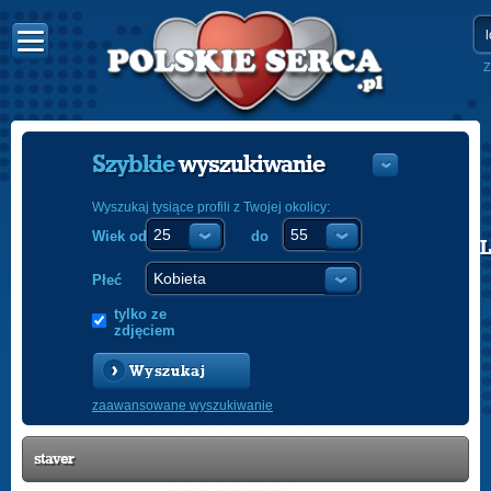
Z
Szybkie
wyszukiwanie
Wyszukaj tysiące profili z Twojej okolicy:
Wiek od
do
POLISH
ENGLISH
Płeć
tylko ze
zdjęciem
Wyszukaj
zaawansowane wyszukiwanie
staver