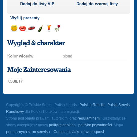
Dodaj do listy
VIP
Dodaj do czarnej listy
Wyślij prezenty
Wyślij
Wyślij
Przejażdżka
Wyślij
Wyślij
Wyślij
uśmiech
buziaka
samochodem
szampana
drinka
różę
Wygląd & charakter
Kolor włosów:
blond
Moje Zainteresowania
KOBIETY
Copyrights © Polskie Serca : Polish Hearts :
Polskie Randki
:
Polski Serwis
Randkowy
dla Polek i Polaków na emigracji.
Strona jest objęta prawami autorskimi oraz
regulaminem
. Korzystając ze
strony akceptujesz naszą
politykę cookies
i
politykę prywatności
. Mapa
popularnych stron serwisu
. |
Complaints/take down request