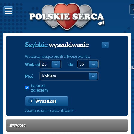
Z
Szybkie
wyszukiwanie
Wyszukaj tysiące profili z Twojej okolicy:
Wiek od
do
POLISH
ENGLISH
Płeć
tylko ze
zdjęciem
Wyszukaj
zaawansowane wyszukiwanie
siwygosc