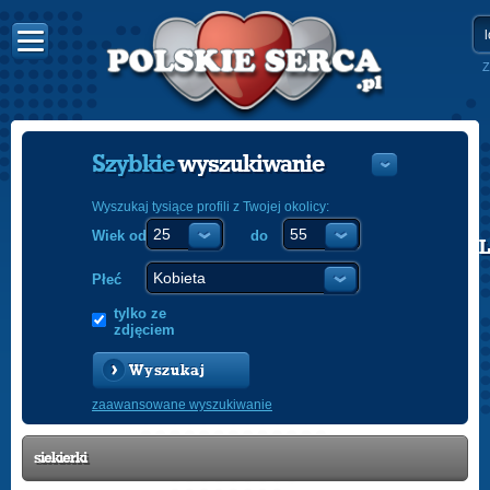
Z
Szybkie
wyszukiwanie
Wyszukaj tysiące profili z Twojej okolicy:
Wiek od
do
POLISH
ENGLISH
Płeć
tylko ze
zdjęciem
Wyszukaj
zaawansowane wyszukiwanie
siekierki