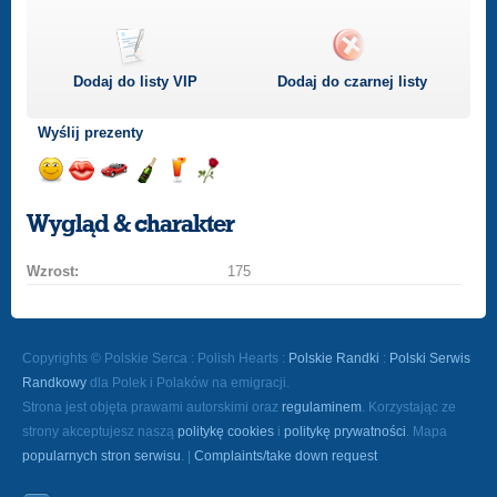
Dodaj do listy
VIP
Dodaj do czarnej listy
Wyślij prezenty
Wyślij
Wyślij
Przejażdżka
Wyślij
Wyślij
Wyślij
uśmiech
buziaka
samochodem
szampana
drinka
różę
Wygląd & charakter
Wzrost:
175
Copyrights © Polskie Serca : Polish Hearts :
Polskie Randki
:
Polski Serwis
Randkowy
dla Polek i Polaków na emigracji.
Strona jest objęta prawami autorskimi oraz
regulaminem
. Korzystając ze
strony akceptujesz naszą
politykę cookies
i
politykę prywatności
. Mapa
popularnych stron serwisu
. |
Complaints/take down request