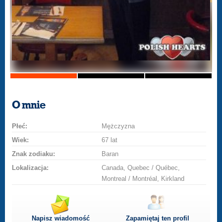
O mnie
Płeć:
Mężczyzna
Wiek:
67 lat
Znak zodiaku:
Baran
Lokalizacja:
Canada, Quebec / Québec,
Montreal / Montréal, Kirkland
Napisz wiadomość
Zapamiętaj ten profil