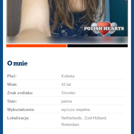
O mnie
Płeć:
Kobieta
Wiek:
43 lat
Znak zodiaku:
Strzelec
Stan:
panna
Wykształcenie:
wyższe niepełne
Lokalizacja:
Netherlands, Zuid-Holland,
Rotterdam