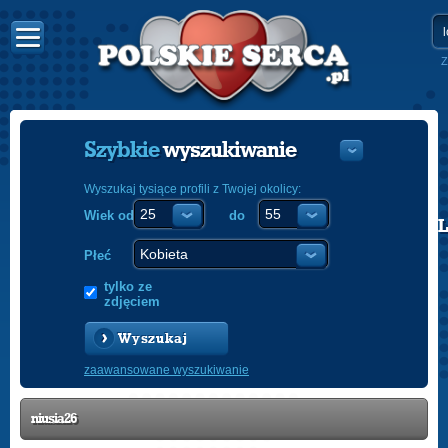
Z
Szybkie
wyszukiwanie
Wyszukaj tysiące profili z Twojej okolicy:
Wiek od
do
POLISH
ENGLISH
Płeć
tylko ze
zdjęciem
Wyszukaj
zaawansowane wyszukiwanie
niusia26