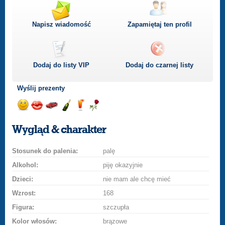
Napisz wiadomość
Zapamiętaj ten profil
Dodaj do listy
VIP
Dodaj do czarnej listy
Wyślij prezenty
Wyślij
Wyślij
Przejażdżka
Wyślij
Wyślij
Wyślij
uśmiech
buziaka
samochodem
szampana
drinka
różę
Wygląd & charakter
Stosunek do palenia:
palę
Alkohol:
piję okazyjnie
Dzieci:
nie mam ale chcę mieć
Wzrost:
168
Figura:
szczupła
Kolor włosów:
brązowe