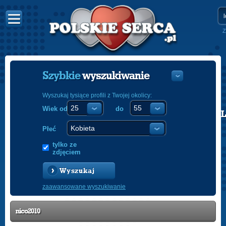
Z
Szybkie
wyszukiwanie
Wyszukaj tysiące profili z Twojej okolicy:
Wiek od
do
POLISH
ENGLISH
Płeć
tylko ze
zdjęciem
Wyszukaj
zaawansowane wyszukiwanie
nico2010