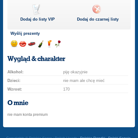
Dodaj do listy
VIP
Dodaj do czarnej listy
Wyślij prezenty
Wyślij
Wyślij
Przejażdżka
Wyślij
Wyślij
Wyślij
uśmiech
buziaka
samochodem
szampana
drinka
różę
Wygląd & charakter
Alkohol:
piję okazyjnie
Dzieci:
nie mam ale chcę mieć
Wzrost:
170
O mnie
nie mam konta premium