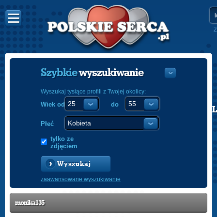
Z
Szybkie
wyszukiwanie
Wyszukaj tysiące profili z Twojej okolicy:
Wiek od
do
POLISH
ENGLISH
Płeć
tylko ze
zdjęciem
Wyszukaj
zaawansowane wyszukiwanie
monika135