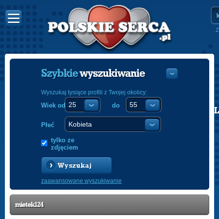
Z
Szybkie
wyszukiwanie
Wyszukaj tysiące profili z Twojej okolicy:
Wiek od
do
POLISH
ENGLISH
Płeć
tylko ze
zdjęciem
Wyszukaj
zaawansowane wyszukiwanie
mietek124