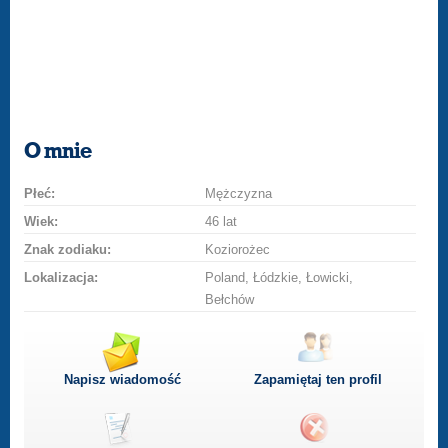
O mnie
Płeć:
Mężczyzna
Wiek:
46 lat
Znak zodiaku:
Koziorożec
Lokalizacja:
Poland, Łódzkie, Łowicki,
Bełchów
Napisz wiadomość
Zapamiętaj ten profil