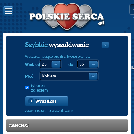
Z
Szybkie
wyszukiwanie
Wyszukaj tysiące profili z Twojej okolicy:
Wiek od
do
POLISH
ENGLISH
Płeć
tylko ze
zdjęciem
Wyszukaj
zaawansowane wyszukiwanie
mareczek2