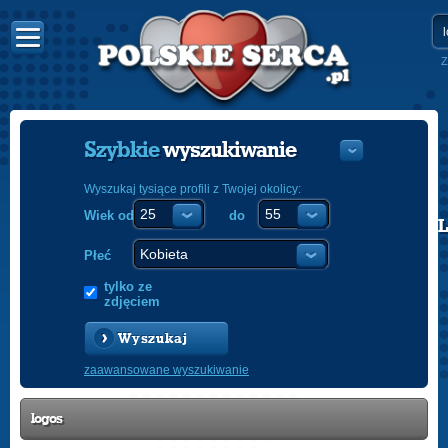
Z
Szybkie
wyszukiwanie
Wyszukaj tysiące profili z Twojej okolicy:
Wiek od
do
POLISH
ENGLISH
Płeć
tylko ze
zdjęciem
Wyszukaj
zaawansowane wyszukiwanie
logos