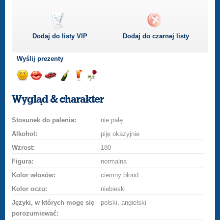
Dodaj do listy
VIP
Dodaj do czarnej listy
Wyślij prezenty
Wyślij
Wyślij
Przejażdżka
Wyślij
Wyślij
Wyślij
uśmiech
buziaka
samochodem
szampana
drinka
różę
Wygląd & charakter
Stosunek do palenia:
nie palę
Alkohol:
piję okazyjnie
Wzrost:
180
Figura:
normalna
Kolor włosów:
ciemny blond
Kolor oczu:
niebieski
Języki, w których mogę się
polski, angielski
porozumiewać: