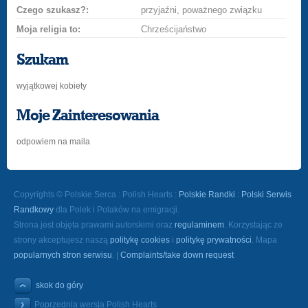
Czego szukasz?:
przyjaźni, poważnego związku
Moja religia to:
Chrześcijaństwo
Szukam
wyjątkowej kobiety
Moje Zainteresowania
odpowiem na maila
Copyrights © Polskie Serca : Polish Hearts :
Polskie Randki
:
Polski Serwis
Randkowy
dla Polek i Polaków na emigracji.
Strona jest objęta prawami autorskimi oraz
regulaminem
. Korzystając ze
strony akceptujesz naszą
politykę cookies
i
politykę prywatności
. Mapa
popularnych stron serwisu
. |
Complaints/take down request
skok do góry
Poprzednia wersja Polish Hearts