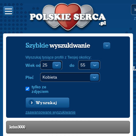
Z
Szybkie
wyszukiwanie
Wyszukaj tysiące profili z Twojej okolicy:
Wiek od
do
POLISH
ENGLISH
Płeć
tylko ze
zdjęciem
Wyszukaj
zaawansowane wyszukiwanie
kriss3000