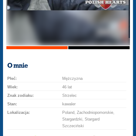
O mnie
Płeć:
Mężczyzna
Wiek:
46 lat
Znak zodiaku:
Strzelec
Stan:
kawaler
Lokalizacja:
Poland, Zachodniopomorskie,
Stargardzki, Stargard
Szczeciński