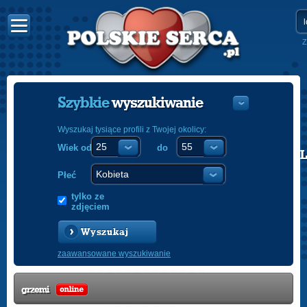
Z
Szybkie
wyszukiwanie
Wyszukaj tysiące profili z Twojej okolicy:
Wiek od
do
POLISH
ENGLISH
Płeć
tylko ze
zdjęciem
Wyszukaj
zaawansowane wyszukiwanie
grzemi