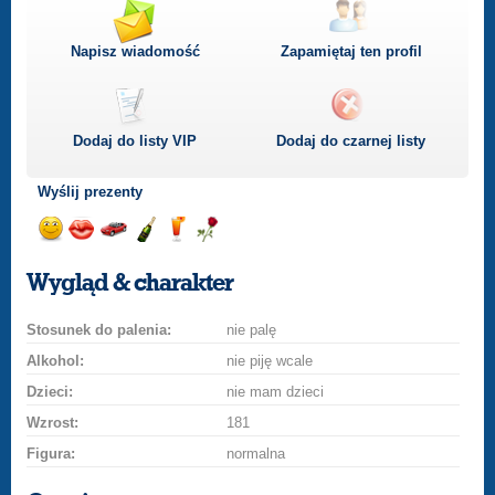
Napisz wiadomość
Zapamiętaj ten profil
Dodaj do listy
VIP
Dodaj do czarnej listy
Wyślij prezenty
Wyślij
Wyślij
Przejażdżka
Wyślij
Wyślij
Wyślij
uśmiech
buziaka
samochodem
szampana
drinka
różę
Wygląd & charakter
Stosunek do palenia:
nie palę
Alkohol:
nie piję wcale
Dzieci:
nie mam dzieci
Wzrost:
181
Figura:
normalna