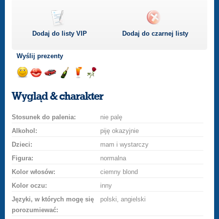
Dodaj do listy
VIP
Dodaj do czarnej listy
Wyślij prezenty
Wyślij
Wyślij
Przejażdżka
Wyślij
Wyślij
Wyślij
uśmiech
buziaka
samochodem
szampana
drinka
różę
Wygląd & charakter
Stosunek do palenia:
nie palę
Alkohol:
piję okazyjnie
Dzieci:
mam i wystarczy
Figura:
normalna
Kolor włosów:
ciemny blond
Kolor oczu:
inny
Języki, w których mogę się
polski, angielski
porozumiewać: