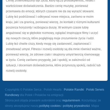
Cenię zrównoważony styl życia, który łączy produktywność, relaks i
wartościowe doświadczenia. Bardzo cenię muzykę, ponieważ
przemawia do emocji, których czasami nie da się wyrazić słowami.
Lubię też podróżować i odkrywać nowe miejsca, zarówno w moim
kraju, jak i za granicą, ponieważ wierzę, że kontakt z różnymi kulturami
poszerza horyzonty i wzbogaca duszę. W wolnym czasie lubię
angażować się w głębokie rozmowy, oglądać inspirujące filmy i uczyć
się nowych rzeczy, które pogłębiają moje zrozumienie życia i ludzi.
Lubię też chwile ciszy, kiedy mogę się zastanowić, zaplanować i
zresetować umysł. Fitness i rozwój osobisty są dla mnie również ważne,
ponieważ wierzę, że zdrowe ciało i skupiony umysł tworzą równowagę
w życiu. Cenię zarówno przygodę, jak i spokój, w zależności od
sytuacji, i doceniam doświadczenia, które przynoszą spokój, radość lub
rozwój osobisty.
Copyrights © Polskie Serca : Polish Hearts :
Polskie Randki
:
Polski Serwis
Randkowy
dla Polek i Polaków na emigracji.
Strona jest objęta prawami autorskimi oraz
regulaminem
. Korzystając ze
strony akceptujesz naszą
politykę cookies
i
politykę prywatności
. Mapa