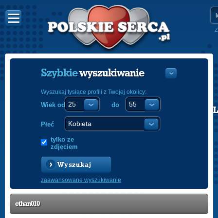
Z
Szybkie
wyszukiwanie
Wyszukaj tysiące profili z Twojej okolicy:
Wiek od
do
POLISH
ENGLISH
Płeć
tylko ze
zdjęciem
Wyszukaj
zaawansowane wyszukiwanie
ethan010