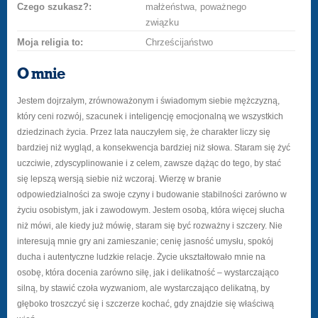
Czego szukasz?:
małżeństwa, poważnego
związku
Moja religia to:
Chrześcijaństwo
O mnie
Jestem dojrzałym, zrównoważonym i świadomym siebie mężczyzną,
który ceni rozwój, szacunek i inteligencję emocjonalną we wszystkich
dziedzinach życia. Przez lata nauczyłem się, że charakter liczy się
bardziej niż wygląd, a konsekwencja bardziej niż słowa. Staram się żyć
uczciwie, zdyscyplinowanie i z celem, zawsze dążąc do tego, by stać
się lepszą wersją siebie niż wczoraj. Wierzę w branie
odpowiedzialności za swoje czyny i budowanie stabilności zarówno w
życiu osobistym, jak i zawodowym. Jestem osobą, która więcej słucha
niż mówi, ale kiedy już mówię, staram się być rozważny i szczery. Nie
interesują mnie gry ani zamieszanie; cenię jasność umysłu, spokój
ducha i autentyczne ludzkie relacje. Życie ukształtowało mnie na
osobę, która docenia zarówno siłę, jak i delikatność – wystarczająco
silną, by stawić czoła wyzwaniom, ale wystarczająco delikatną, by
głęboko troszczyć się i szczerze kochać, gdy znajdzie się właściwą