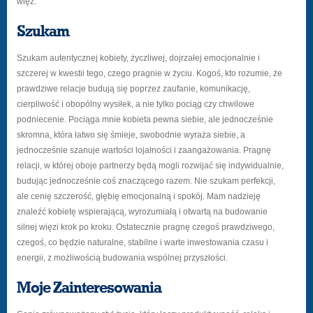
więź.
Szukam
Szukam autentycznej kobiety, życzliwej, dojrzałej emocjonalnie i
szczerej w kwestii tego, czego pragnie w życiu. Kogoś, kto rozumie, że
prawdziwe relacje budują się poprzez zaufanie, komunikację,
cierpliwość i obopólny wysiłek, a nie tylko pociąg czy chwilowe
podniecenie. Pociąga mnie kobieta pewna siebie, ale jednocześnie
skromna, która łatwo się śmieje, swobodnie wyraża siebie, a
jednocześnie szanuje wartości lojalności i zaangażowania. Pragnę
relacji, w której oboje partnerzy będą mogli rozwijać się indywidualnie,
budując jednocześnie coś znaczącego razem. Nie szukam perfekcji,
ale cenię szczerość, głębię emocjonalną i spokój. Mam nadzieję
znaleźć kobietę wspierającą, wyrozumiałą i otwartą na budowanie
silnej więzi krok po kroku. Ostatecznie pragnę czegoś prawdziwego,
czegoś, co będzie naturalne, stabilne i warte inwestowania czasu i
energii, z możliwością budowania wspólnej przyszłości.
Moje Zainteresowania