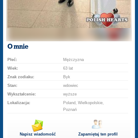
O mnie
Płeć:
Mężczyzna
Wiek:
63 lat
Znak zodiaku:
Byk
Stan:
wdowiec
Wykształcenie:
wyższe
Lokalizacja:
Poland, Wielkopolskie,
Poznań
Napisz wiadomość
Zapamiętaj ten profil