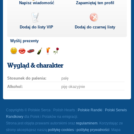
Napisz wiadomość
Zapamiętaj ten profil
Dodaj do listy
VIP
Dodaj do czarnej listy
Wyślij prezenty
Wyślij
Wyślij
Przejażdżka
Wyślij
Wyślij
Wyślij
uśmiech
buziaka
samochodem
szampana
drinka
różę
Wygląd & charakter
Stosunek do palenia:
palę
Alkohol:
piję okazyjnie
Copyrights © Polskie Serca : Polish Hearts :
Polskie Randki
:
Polski Serwis
Randkowy
dla Polek i Polaków na emigracji.
Strona jest objęta prawami autorskimi oraz
regulaminem
. Korzystając ze
strony akceptujesz naszą
politykę cookies
i
politykę prywatności
. Mapa