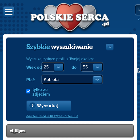
Z
Szybkie
wyszukiwanie
Wyszukaj tysiące profili z Twojej okolicy:
Wiek od
do
POLISH
ENGLISH
Płeć
tylko ze
zdjęciem
Wyszukaj
zaawansowane wyszukiwanie
el_filipos