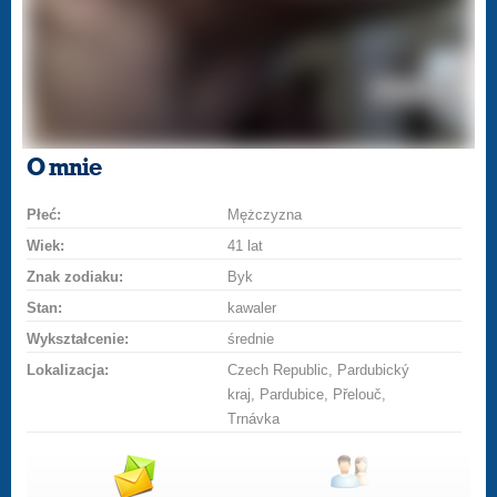
O mnie
Płeć:
Mężczyzna
Wiek:
41 lat
Znak zodiaku:
Byk
Stan:
kawaler
Wykształcenie:
średnie
Lokalizacja:
Czech Republic, Pardubický
kraj, Pardubice, Přelouč,
Trnávka