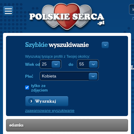
Z
Szybkie
wyszukiwanie
Wyszukaj tysiące profili z Twojej okolicy:
Wiek od
do
POLISH
ENGLISH
Płeć
tylko ze
zdjęciem
Wyszukaj
zaawansowane wyszukiwanie
edamka