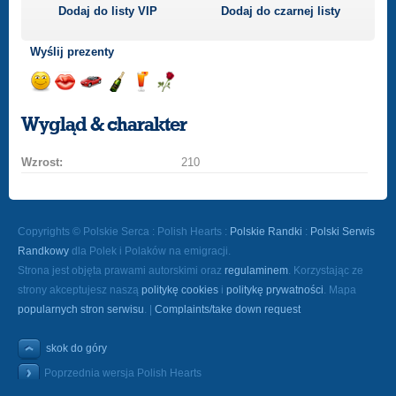
Dodaj do listy
VIP
Dodaj do czarnej listy
Wyślij prezenty
Wyślij
Wyślij
Przejażdżka
Wyślij
Wyślij
Wyślij
uśmiech
buziaka
samochodem
szampana
drinka
różę
Wygląd & charakter
Wzrost:
210
Copyrights © Polskie Serca : Polish Hearts :
Polskie Randki
:
Polski Serwis
Randkowy
dla Polek i Polaków na emigracji.
Strona jest objęta prawami autorskimi oraz
regulaminem
. Korzystając ze
strony akceptujesz naszą
politykę cookies
i
politykę prywatności
. Mapa
popularnych stron serwisu
. |
Complaints/take down request
skok do góry
Poprzednia wersja Polish Hearts