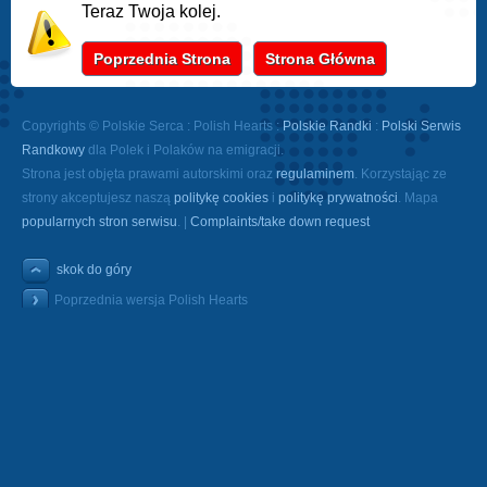
Teraz Twoja kolej.
Poprzednia Strona
Strona Główna
Copyrights © Polskie Serca : Polish Hearts :
Polskie Randki
:
Polski Serwis
Randkowy
dla Polek i Polaków na emigracji.
Strona jest objęta prawami autorskimi oraz
regulaminem
. Korzystając ze
strony akceptujesz naszą
politykę cookies
i
politykę prywatności
. Mapa
popularnych stron serwisu
. |
Complaints/take down request
skok do góry
Poprzednia wersja Polish Hearts