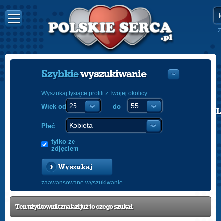
Z
Szybkie
wyszukiwanie
Wyszukaj tysiące profili z Twojej okolicy:
Wiek od
do
POLISH
ENGLISH
Płeć
tylko ze
zdjęciem
Wyszukaj
zaawansowane wyszukiwanie
Ten użytkownik znalazł już to czego szukał.