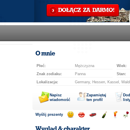
DOŁĄCZ ZA DARMO!
O mnie
Płeć:
Mężczyzna
Wiek:
Znak zodiaku:
Panna
Stan:
Lokalizacja:
Germany, Hessen, Kassel, Walde
Napisz
Zapamiętaj
Dod
wiadomość
ten profil
list
Wyślij prezenty
Wyślij
Wyślij
Przejażdżka
Wyślij
Wyślij
Wyś
uśmiech
buziaka
samochodem
szampana
drinka
róż
Wygląd & charakter