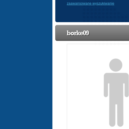
zaawansowane wyszukiwanie
borke09