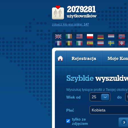
2079281
użytkowników
zobacz kto jest online:
147
Rejestracja
Moje Kon
Szybkie
wyszuki
Wyszukaj tysiące profili z Twojej okolicy
Wiek od
do
Płeć
tylko ze
zdjęciem