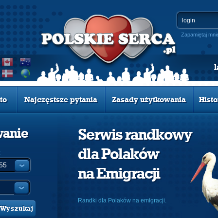
Zapamiętaj mni
to
Najczęstsze pytania
Zasady użytkowania
Histo
wanie
Serwis randkowy
dla Polaków
:
na Emigracji
Randki dla Polaków na emigracji.
Wyszukaj