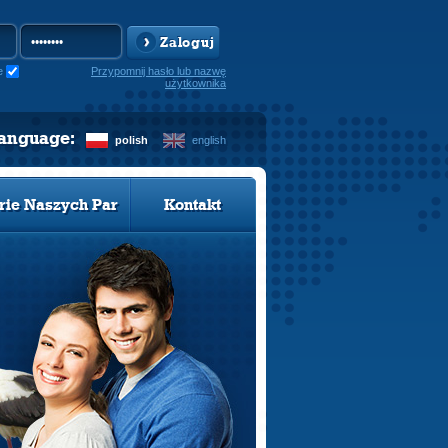
Zaloguj
e
Przypomnij hasło lub nazwę
użytkownika
language:
polish
english
rie Naszych Par
Kontakt