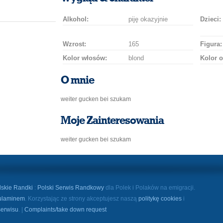
Alkohol:
piję okazyjnie
Dzieci:
Wzrost:
165
Figura:
Kolor włosów:
blond
Kolor o
O mnie
weiter gucken bei szukam
Moje Zainteresowania
weiter gucken bei szukam
lskie Randki
:
Polski Serwis Randkowy
dla Polek i Polaków na emigracji.
ulaminem
. Korzystając ze strony akceptujesz naszą
politykę cookies
i
serwisu
. |
Complaints/take down request