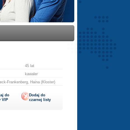
45 lat
kawaler
ck-Frankenberg, Haina (Kloster)
aj do
Dodaj do
y
VIP
czarnej listy
lij
ę