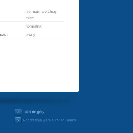
nie mam ale chcę
mieć
normalna
czu:
piwny
skok do góry
Poprzednia wersja Polish Hearts