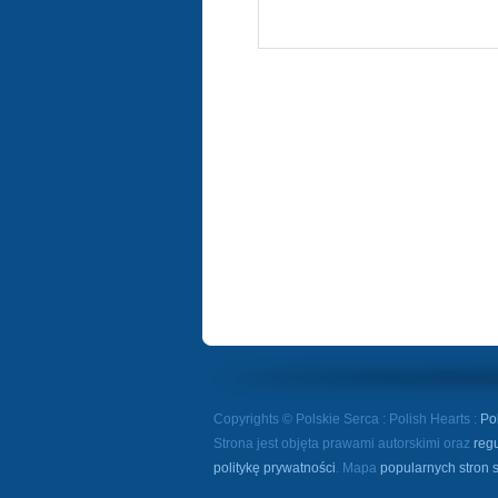
Copyrights © Polskie Serca : Polish Hearts :
Po
Strona jest objęta prawami autorskimi oraz
reg
politykę prywatności
. Mapa
popularnych stron 