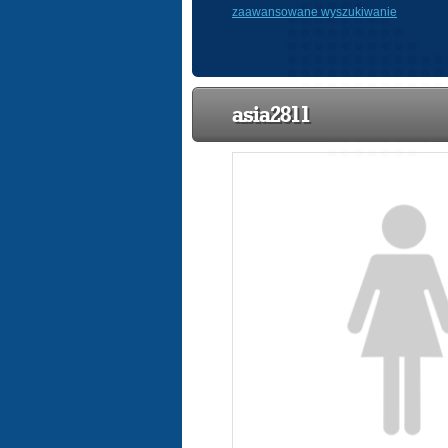
zaawansowane wyszukiwanie
asia2811