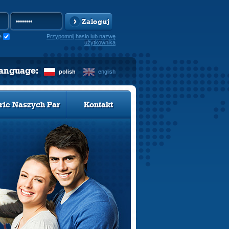
Zaloguj
e
Przypomnij hasło lub nazwę
użytkownika
language:
polish
english
rie Naszych Par
Kontakt