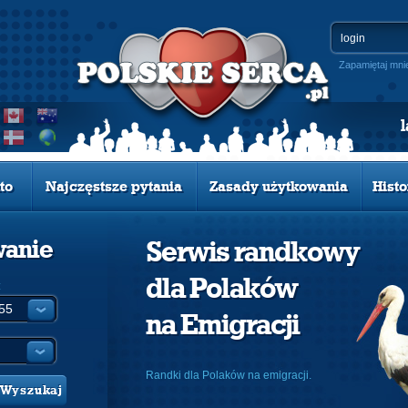
Zapamiętaj mni
to
Najczęstsze pytania
Zasady użytkowania
Histo
wanie
Serwis randkowy
dla Polaków
:
na Emigracji
Randki dla Polaków na emigracji.
Wyszukaj