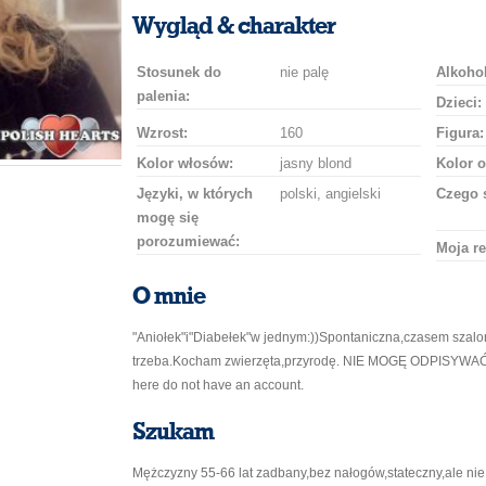
uśmiech
buziaka
samochodem
szampana
drinka
róż
Wygląd & charakter
Stosunek do
nie palę
Alkohol
palenia:
Dzieci:
Wzrost:
160
Figura:
Kolor włosów:
jasny blond
Kolor o
Języki, w których
polski, angielski
Czego 
mogę się
porozumiewać:
Moja re
O mnie
"Aniołek"i"Diabełek"w jednym:))Spontaniczna,czasem szalon
trzeba.Kocham zwierzęta,przyrodę. NIE MOGĘ ODPISYWAĆ
here do not have an account.
Szukam
Mężczyzny 55-66 lat zadbany,bez nałogów,stateczny,ale nie