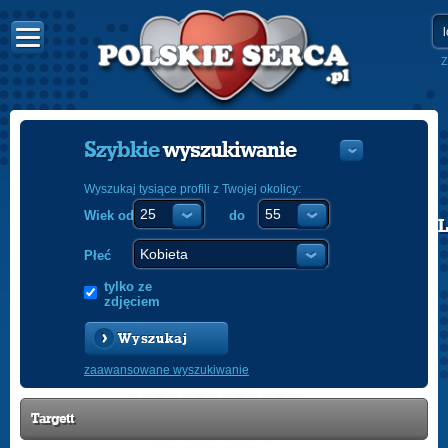
Z
Szybkie
wyszukiwanie
Wyszukaj tysiące profili z Twojej okolicy:
Wiek od
do
POLISH
ENGLISH
Płeć
tylko ze
zdjęciem
Wyszukaj
zaawansowane wyszukiwanie
Targett