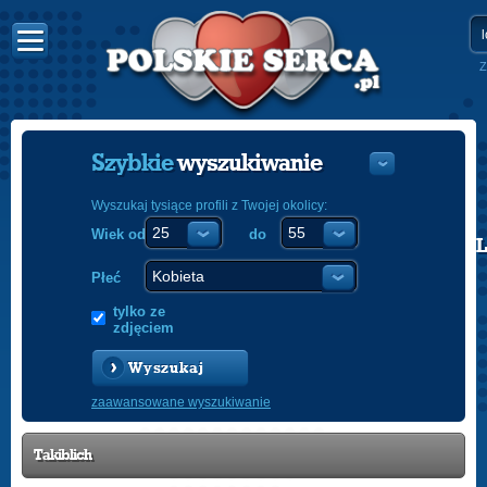
Z
Szybkie
wyszukiwanie
Wyszukaj tysiące profili z Twojej okolicy:
Wiek od
do
POLISH
ENGLISH
Płeć
tylko ze
zdjęciem
Wyszukaj
zaawansowane wyszukiwanie
Takiblich