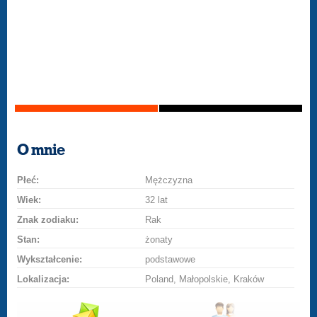
O mnie
Płeć:
Mężczyzna
Wiek:
32 lat
Znak zodiaku:
Rak
Stan:
żonaty
Wykształcenie:
podstawowe
Lokalizacja:
Poland, Małopolskie, Kraków