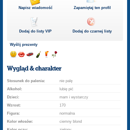
Napisz wiadomość
Zapamiętaj ten profil
Dodaj do listy
VIP
Dodaj do czarnej listy
Wyślij prezenty
Wyślij
Wyślij
Przejażdżka
Wyślij
Wyślij
Wyślij
uśmiech
buziaka
samochodem
szampana
drinka
różę
Wygląd & charakter
Stosunek do palenia:
nie palę
Alkohol:
lubię pić
Dzieci:
mam i wystarczy
Wzrost:
170
Figura:
normalna
Kolor włosów:
ciemny blond
Kolor oczu:
zielony