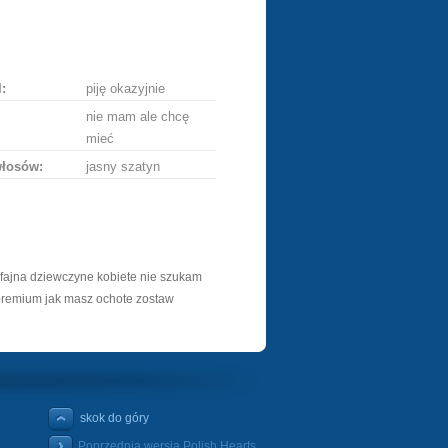
lij
ę
:
piję okazyjnie
nie mam ale chcę
mieć
włosów:
jasny szatyn
fajna dziewczyne kobiete nie szukam
premium jak masz ochote zostaw
skok do góry
Poprzednia wersja Polish Hearts