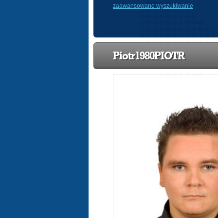
zaawansowane wyszukiwanie
Piotr1980PIOTR