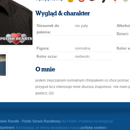
Wyślij
Wyślij
Przejażdżka
Wyślij
Wyślij
Wyś
uśmiech
buziaka
samochodem
szampana
drinka
róż
Wygląd & charakter
Stosunek do
nie palę
Alkohol
palenia:
Dzieci:
Figura:
normalna
Kolor 
Kolor oczu:
niebieski
O mnie
jestem zwyczajnym normalnym chlopakiem co chce poznac 
przygod lecz interesuje mnie dluzsza znajomosc -nie mam 
gadacz;-))))
lskie Randki
:
Polski Serwis Randkowy
dla Polek i Polaków na emigracji.
ulaminem
. Korzystając ze strony akceptujesz naszą
politykę cookies
i