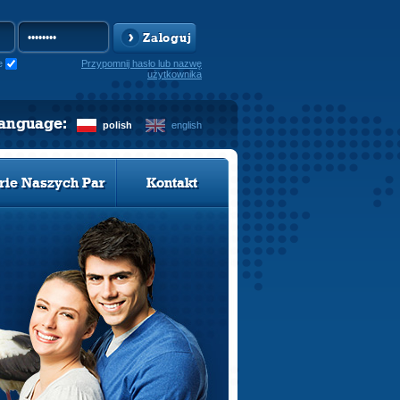
Zaloguj
e
Przypomnij hasło lub nazwę
użytkownika
language:
polish
english
rie Naszych Par
Kontakt