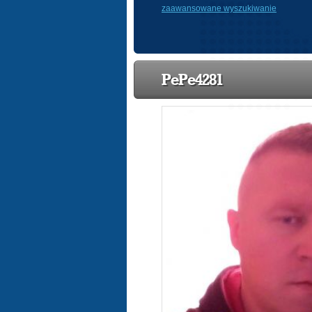
zaawansowane wyszukiwanie
PePe4281