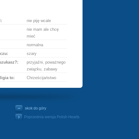
ę
:
nie piję wcale
nie mam ale chcę
mieć
normalna
czu:
szary
szukasz?:
przyjaźni, poważnego
związku, zabawy
ligia to:
Chrześcijaństwo
skok do góry
Poprzednia wersja Polish Hearts