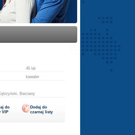
45 lat
kawaler
ętrzyński, Barciany
aj do
Dodaj do
y
VIP
czarnej listy
lij