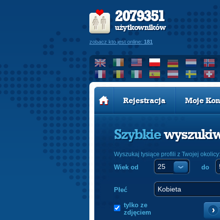
2079351
użytkowników
zobacz kto jest online:
181
Rejestracja
Moje Kon
Szybkie
wyszuki
Wyszukaj tysiące profili z Twojej okolicy
Wiek od
do
Płeć
tylko ze
zdjęciem