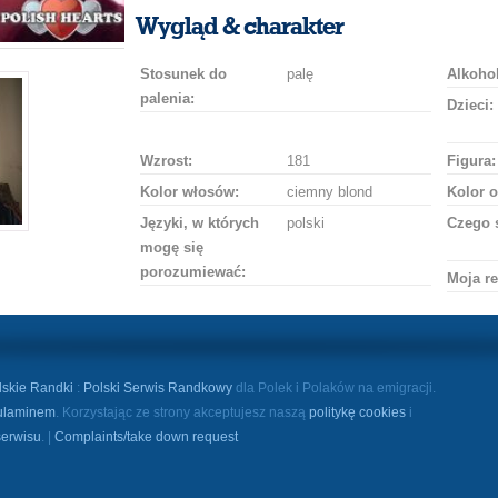
uśmiech
buziaka
samochodem
szampana
drinka
róż
Wygląd & charakter
Stosunek do
palę
Alkohol
palenia:
Dzieci:
Wzrost:
181
Figura:
Kolor włosów:
ciemny blond
Kolor o
Języki, w których
polski
Czego 
mogę się
porozumiewać:
Moja re
lskie Randki
:
Polski Serwis Randkowy
dla Polek i Polaków na emigracji.
ulaminem
. Korzystając ze strony akceptujesz naszą
politykę cookies
i
serwisu
. |
Complaints/take down request