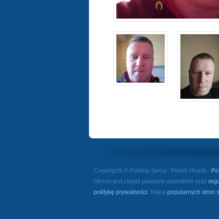
Copyrights © Polskie Serca : Polish Hearts :
Po
Strona jest objęta prawami autorskimi oraz
reg
politykę prywatności
. Mapa
popularnych stron 