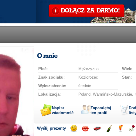
DOŁĄCZ ZA DARMO!
O mnie
Płeć:
Mężczyzna
Wiek:
Znak zodiaku:
Koziorożec
Stan:
Wykształcenie:
średnie
Lokalizacja:
Poland, Warmińsko-Mazurskie, K
Napisz
Zapamiętaj
Dod
wiadomość
ten profil
list
Wyślij prezenty
Wyślij
Wyślij
Przejażdżka
Wyślij
Wyślij
Wyś