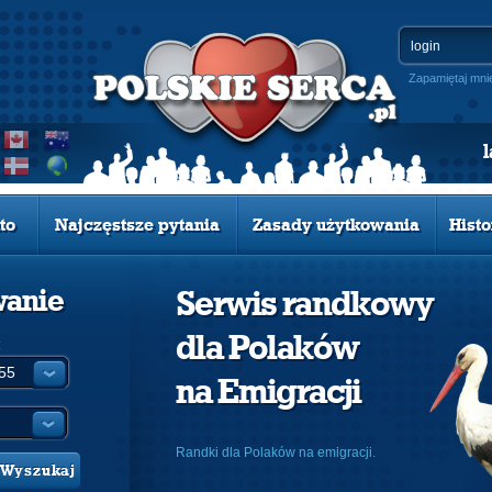
Zapamiętaj mni
to
Najczęstsze pytania
Zasady użytkowania
Histo
wanie
Serwis randkowy
dla Polaków
:
na Emigracji
Randki dla Polaków na emigracji.
Wyszukaj