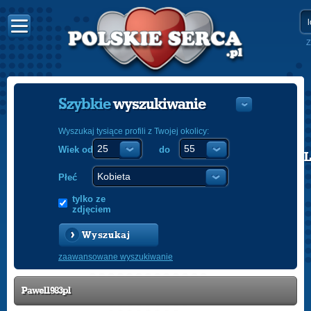
Z
Szybkie
wyszukiwanie
Wyszukaj tysiące profili z Twojej okolicy:
Wiek od
do
POLISH
ENGLISH
Płeć
tylko ze
zdjęciem
Wyszukaj
zaawansowane wyszukiwanie
Pawel1983pl