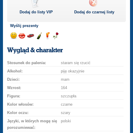
Dodaj do listy
VIP
Dodaj do czarnej listy
Wyślij prezenty
Wyślij
Wyślij
Przejażdżka
Wyślij
Wyślij
Wyślij
uśmiech
buziaka
samochodem
szampana
drinka
różę
Wygląd & charakter
Stosunek do palenia:
staram się rzucić
Alkohol:
piję okazyjnie
Dzieci:
mam
Wzrost:
164
Figura:
szczupła
Kolor włosów:
czarne
Kolor oczu:
szary
Języki, w których mogę się
polski
porozumiewać: