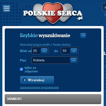
Z
Szybkie
wyszukiwanie
Wyszukaj tysiące profili z Twojej okolicy:
Wiek od
do
POLISH
ENGLISH
Płeć
tylko ze
zdjęciem
Wyszukaj
zaawansowane wyszukiwanie
MARII1971