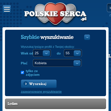
Z
Szybkie
wyszukiwanie
Wyszukaj tysiące profili z Twojej okolicy:
Wiek od
do
POLISH
ENGLISH
Płeć
tylko ze
zdjęciem
Wyszukaj
zaawansowane wyszukiwanie
Lydien