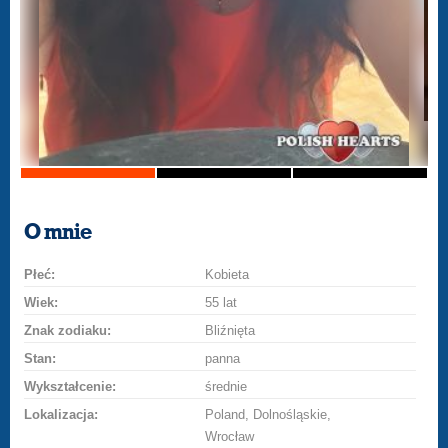
O mnie
Płeć:
Kobieta
Wiek:
55 lat
Znak zodiaku:
Bliźnięta
Stan:
panna
Wykształcenie:
średnie
Lokalizacja:
Poland, Dolnośląskie,
Wrocław