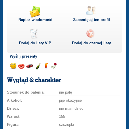
Napisz wiadomość
Zapamiętaj ten profil
Dodaj do listy
VIP
Dodaj do czarnej listy
Wyślij prezenty
Wyślij
Wyślij
Przejażdżka
Wyślij
Wyślij
Wyślij
uśmiech
buziaka
samochodem
szampana
drinka
różę
Wygląd & charakter
Stosunek do palenia:
nie palę
Alkohol:
piję okazyjnie
Dzieci:
nie mam dzieci
Wzrost:
155
Figura:
szczupła