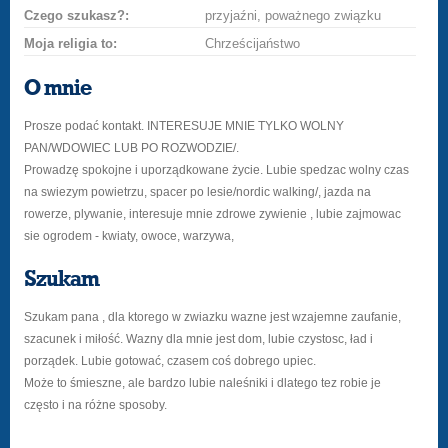
Czego szukasz?:
przyjaźni, poważnego związku
Moja religia to:
Chrześcijaństwo
O mnie
Prosze podać kontakt. INTERESUJE MNIE TYLKO WOLNY
PAN/WDOWIEC LUB PO ROZWODZIE/.
Prowadzę spokojne i uporządkowane życie. Lubie spedzac wolny czas
na swiezym powietrzu, spacer po lesie/nordic walking/, jazda na
rowerze, plywanie, interesuje mnie zdrowe zywienie , lubie zajmowac
sie ogrodem - kwiaty, owoce, warzywa,
Szukam
Szukam pana , dla ktorego w zwiazku wazne jest wzajemne zaufanie,
szacunek i miłość. Wazny dla mnie jest dom, lubie czystosc, ład i
porządek. Lubie gotować, czasem coś dobrego upiec.
Może to śmieszne, ale bardzo lubie naleśniki i dlatego tez robie je
często i na różne sposoby.