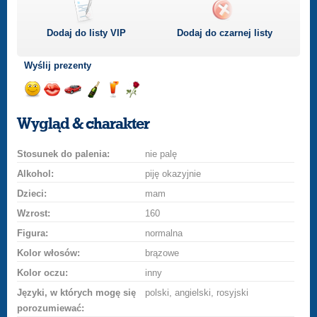
Dodaj do listy
VIP
Dodaj do czarnej listy
Wyślij prezenty
Wyślij
Wyślij
Przejażdżka
Wyślij
Wyślij
Wyślij
uśmiech
buziaka
samochodem
szampana
drinka
różę
Wygląd & charakter
Stosunek do palenia:
nie palę
Alkohol:
piję okazyjnie
Dzieci:
mam
Wzrost:
160
Figura:
normalna
Kolor włosów:
brązowe
Kolor oczu:
inny
Języki, w których mogę się
polski, angielski, rosyjski
porozumiewać: