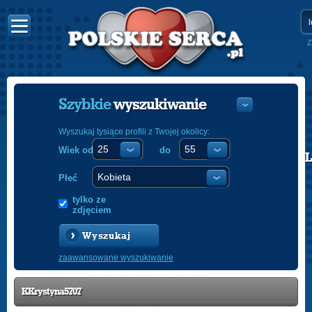
Z
Szybkie
wyszukiwanie
Wyszukaj tysiące profili z Twojej okolicy:
Wiek od
do
POLISH
ENGLISH
Płeć
tylko ze
zdjęciem
Wyszukaj
zaawansowane wyszukiwanie
KKrystyna5707