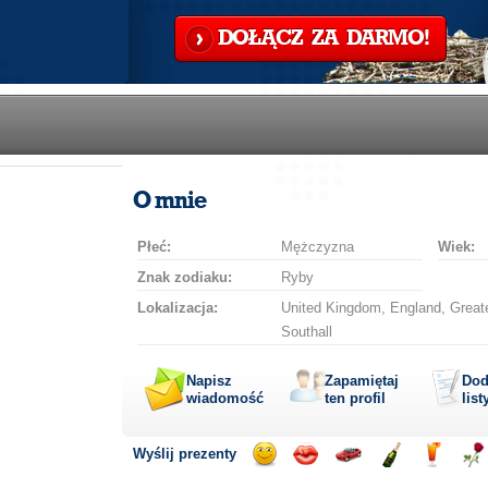
DOŁĄCZ ZA DARMO!
O mnie
Płeć:
Mężczyzna
Wiek:
Znak zodiaku:
Ryby
Lokalizacja:
United Kingdom, England, Greate
Southall
Napisz
Zapamiętaj
Dod
wiadomość
ten profil
list
Wyślij prezenty
Wyślij
Wyślij
Przejażdżka
Wyślij
Wyślij
Wyś