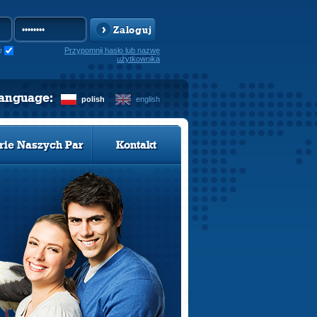
Zaloguj
e
Przypomnij hasło lub nazwę
użytkownika
language:
polish
english
rie Naszych Par
Kontakt