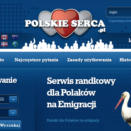
Zapamiętaj mni
to
Najczęstsze pytania
Zasady użytkowania
Histo
wanie
Serwis randkowy
dla Polaków
:
na Emigracji
Randki dla Polaków na emigracji.
Wyszukaj