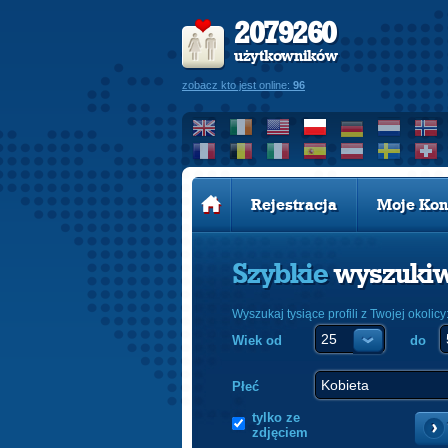
2079260
użytkowników
zobacz kto jest online:
96
Rejestracja
Moje Kon
Szybkie
wyszuki
Wyszukaj tysiące profili z Twojej okolicy
Wiek od
do
Płeć
tylko ze
zdjęciem