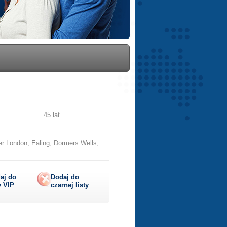
45 lat
r London, Ealing, Dormers Wells,
aj do
Dodaj do
y
VIP
czarnej listy
lij