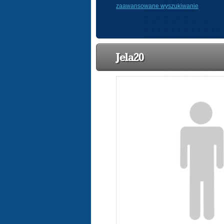
zaawansowane wyszukiwanie
Jela20