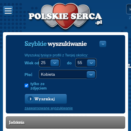
Z
Szybkie
wyszukiwanie
Wyszukaj tysiące profili z Twojej okolicy:
Wiek od
do
POLISH
ENGLISH
Płeć
tylko ze
zdjęciem
Wyszukaj
zaawansowane wyszukiwanie
Jadziunia