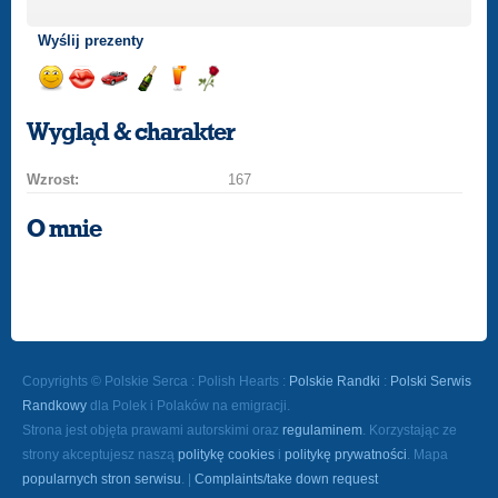
Wyślij prezenty
Wyślij
Wyślij
Przejażdżka
Wyślij
Wyślij
Wyślij
uśmiech
buziaka
samochodem
szampana
drinka
różę
Wygląd & charakter
Wzrost:
167
O mnie
Copyrights © Polskie Serca : Polish Hearts :
Polskie Randki
:
Polski Serwis
Randkowy
dla Polek i Polaków na emigracji.
Strona jest objęta prawami autorskimi oraz
regulaminem
. Korzystając ze
strony akceptujesz naszą
politykę cookies
i
politykę prywatności
. Mapa
popularnych stron serwisu
. |
Complaints/take down request