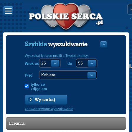
Z
Szybkie
wyszukiwanie
Wyszukaj tysiące profili z Twojej okolicy:
Wiek od
do
POLISH
ENGLISH
Płeć
tylko ze
zdjęciem
Wyszukaj
zaawansowane wyszukiwanie
Integrina