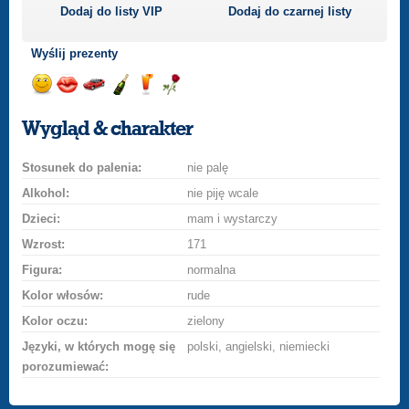
Dodaj do listy
VIP
Dodaj do czarnej listy
Wyślij prezenty
Wyślij
Wyślij
Przejażdżka
Wyślij
Wyślij
Wyślij
uśmiech
buziaka
samochodem
szampana
drinka
różę
Wygląd & charakter
Stosunek do palenia:
nie palę
Alkohol:
nie piję wcale
Dzieci:
mam i wystarczy
Wzrost:
171
Figura:
normalna
Kolor włosów:
rude
Kolor oczu:
zielony
Języki, w których mogę się
polski, angielski, niemiecki
porozumiewać: