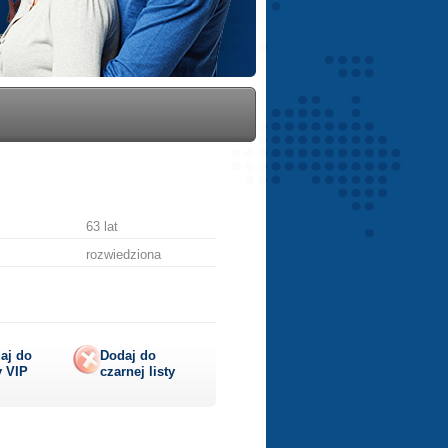
63 lat
rozwiedziona
z
aj do
Dodaj do
y
VIP
czarnej listy
lij