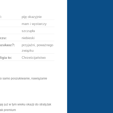
ę
:
piję okazyjnie
mam i wystarczy
szczupła
czu:
niebieski
szukasz?:
przyjaźni, poważnego
związku
ligia to:
Chrześcijaństwo
, to samo poszukiwanie, nawiązanie
ę już w tym wieku okazji do straty,tak
brak premium