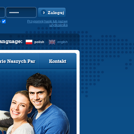
Zaloguj
e
Przypomnij hasło lub nazwę
użytkownika
language:
polish
english
rie Naszych Par
Kontakt