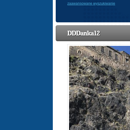
zaawansowane wyszukiwanie
DDDanka12