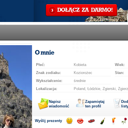
DOŁĄCZ ZA DARMO!
O mnie
Płeć:
Kobieta
Wiek:
Znak zodiaku:
Koziorożec
Stan:
Wykształcenie:
średnie
Lokalizacja:
Poland, Łódzkie, Zgierski, Zgier
Napisz
Zapamiętaj
Dod
wiadomość
ten profil
list
Wyślij prezenty
Wyślij
Wyślij
Przejażdżka
Wyślij
Wyślij
Wyś