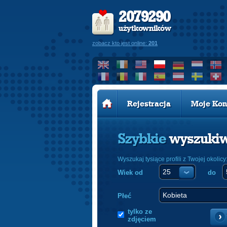
2079290
użytkowników
zobacz kto jest online:
201
Rejestracja
Moje Kon
Szybkie
wyszuki
Wyszukaj tysiące profili z Twojej okolicy
Wiek od
do
Płeć
tylko ze
zdjęciem