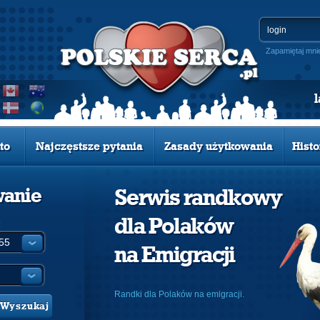
Zapamiętaj mni
to
Najczęstsze pytania
Zasady użytkowania
Histo
wanie
Serwis randkowy
dla Polaków
:
na Emigracji
Randki dla Polaków na emigracji.
Wyszukaj