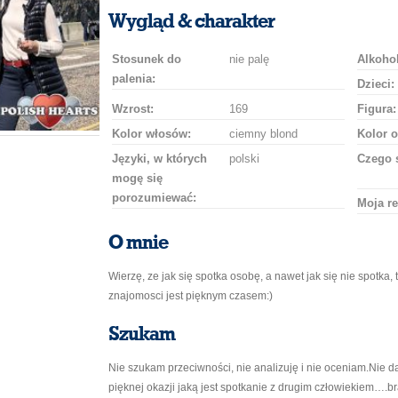
uśmiech
buziaka
samochodem
szampana
drinka
róż
Wygląd & charakter
Stosunek do
nie palę
Alkohol
palenia:
Dzieci:
Wzrost:
169
Figura:
Kolor włosów:
ciemny blond
Kolor o
Języki, w których
polski
Czego 
mogę się
porozumiewać:
Moja re
O mnie
Wierzę, ze jak się spotka osobę, a nawet jak się nie spotka
znajomosci jest pięknym czasem:)
Szukam
Nie szukam przeciwności, nie analizuję i nie oceniam.Nie daj
pięknej okazji jaką jest spotkanie z drugim człowiekiem….