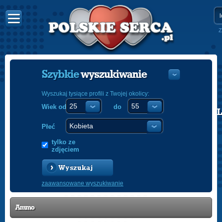
Z
Szybkie
wyszukiwanie
Wyszukaj tysiące profili z Twojej okolicy:
Wiek od
do
POLISH
ENGLISH
Płeć
tylko ze
zdjęciem
Wyszukaj
zaawansowane wyszukiwanie
Ammo