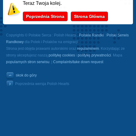
Teraz Twoja kolej.
Poprzednia Strona
Strona Główna
Copyrights © Polskie Serca : Polish Hearts :
Polskie Randki
:
Polski Serwis
Randkowy
dla Polek i Polaków na emigracji.
Strona jest objęta prawami autorskimi oraz
regulaminem
. Korzystając ze
strony akceptujesz naszą
politykę cookies
i
politykę prywatności
. Mapa
popularnych stron serwisu
. |
Complaints/take down request
skok do góry
Poprzednia wersja Polish Hearts