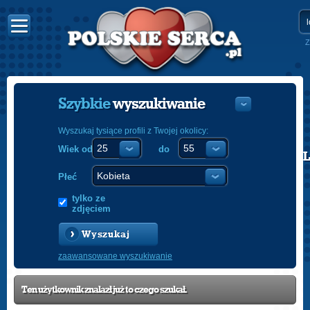
Z
Szybkie
wyszukiwanie
Wyszukaj tysiące profili z Twojej okolicy:
Wiek od
do
POLISH
ENGLISH
Płeć
tylko ze
zdjęciem
Wyszukaj
zaawansowane wyszukiwanie
Ten użytkownik znalazł już to czego szukał.