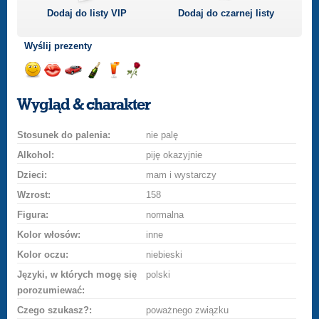
Dodaj do listy
VIP
Dodaj do czarnej listy
Wyślij prezenty
Wyślij
Wyślij
Przejażdżka
Wyślij
Wyślij
Wyślij
uśmiech
buziaka
samochodem
szampana
drinka
różę
Wygląd & charakter
Stosunek do palenia:
nie palę
Alkohol:
piję okazyjnie
Dzieci:
mam i wystarczy
Wzrost:
158
Figura:
normalna
Kolor włosów:
inne
Kolor oczu:
niebieski
Języki, w których mogę się
polski
porozumiewać:
Czego szukasz?:
poważnego związku