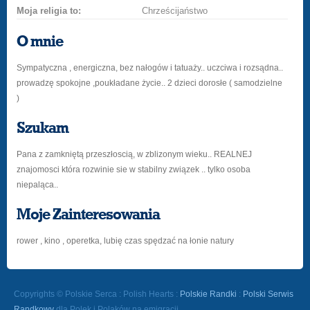
Moja religia to:
Chrześcijaństwo
O mnie
Sympatyczna , energiczna, bez nałogów i tatuaży.. uczciwa i rozsądna..
prowadzę spokojne ,poukładane życie.. 2 dzieci dorosłe ( samodzielne
)
Szukam
Pana z zamkniętą przeszłoscią, w zblizonym wieku.. REALNEJ
znajomosci która rozwinie sie w stabilny związek .. tylko osoba
niepaląca..
Moje Zainteresowania
rower , kino , operetka, lubię czas spędzać na łonie natury
Copyrights © Polskie Serca : Polish Hearts :
Polskie Randki
:
Polski Serwis
Randkowy
dla Polek i Polaków na emigracji.