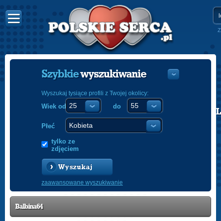
Z
Szybkie
wyszukiwanie
Wyszukaj tysiące profili z Twojej okolicy:
Wiek od
do
POLISH
ENGLISH
Płeć
tylko ze
zdjęciem
Wyszukaj
zaawansowane wyszukiwanie
Balbina64