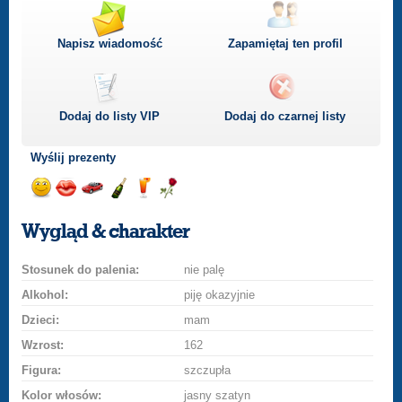
Napisz wiadomość
Zapamiętaj ten profil
Dodaj do listy
VIP
Dodaj do czarnej listy
Wyślij prezenty
Wyślij
Wyślij
Przejażdżka
Wyślij
Wyślij
Wyślij
uśmiech
buziaka
samochodem
szampana
drinka
różę
Wygląd & charakter
Stosunek do palenia:
nie palę
Alkohol:
piję okazyjnie
Dzieci:
mam
Wzrost:
162
Figura:
szczupła
Kolor włosów:
jasny szatyn