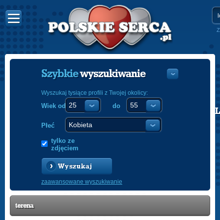
Z
Szybkie
wyszukiwanie
Wyszukaj tysiące profili z Twojej okolicy:
Wiek od
do
POLISH
ENGLISH
Płeć
tylko ze
zdjęciem
Wyszukaj
zaawansowane wyszukiwanie
terena