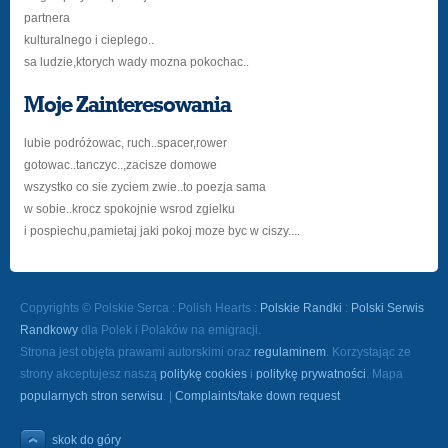
partnera
kulturalnego i cieplego..
sa ludzie,ktorych wady mozna pokochac..
Moje Zainteresowania
lubie podróżowac, ruch..spacer,rower
gotowac..tanczyc..,zacisze domowe
wszystko co sie zyciem zwie..to poezja sama
w sobie..krocz spokojnie wsrod zgielku
i pospiechu,pamietaj jaki pokoj moze byc w ciszy....
Copyrights © Polskie Serca : Polish Hearts :
Polskie Randki
:
Polski Serwis
Randkowy
dla Polek i Polaków na emigracji.
Strona jest objęta prawami autorskimi oraz
regulaminem
. Korzystając ze
strony akceptujesz naszą
politykę cookies
i
politykę prywatności
. Mapa
popularnych stron serwisu
. |
Complaints/take down request
skok do góry