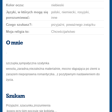
Kolor oczu:
niebieski
Języki, w których mogę się
polski, niemiecki, rosyjski,
porozumiewać:
inne
Czego szukasz?:
przyjaźni, poważnego związku
Moja religia to:
Chrześcijaństwo
O mnie
.
szczupła,sympatyczna szatynka
wesola,,zaradna,niezależna materialnie, mocno stąpająca po ziemi a
zarazem niepoprawna romantyczka...z pozytywnym nastawieniem do
życia.
Szukam
Przyjażni..szacunku,zrozumienia
.kogos przy kim poczuje sie kobieta....