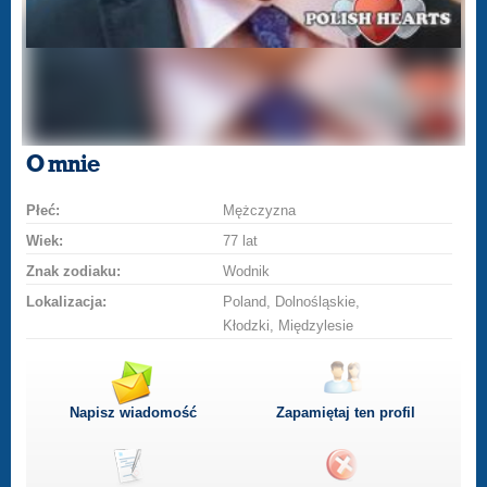
O mnie
Płeć:
Mężczyzna
Wiek:
77 lat
Znak zodiaku:
Wodnik
Lokalizacja:
Poland, Dolnośląskie,
Kłodzki, Międzylesie
Napisz wiadomość
Zapamiętaj ten profil