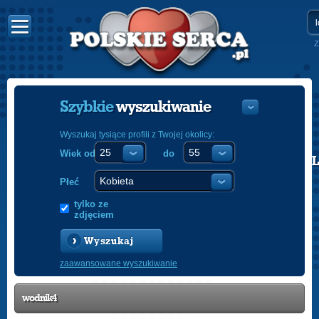
Z
Szybkie
wyszukiwanie
Wyszukaj tysiące profili z Twojej okolicy:
Wiek od
do
POLISH
ENGLISH
Płeć
tylko ze
zdjęciem
Wyszukaj
zaawansowane wyszukiwanie
wodnik4