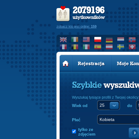
2079196
użytkowników
zobacz kto jest online:
159
Rejestracja
Moje Kon
Szybkie
wyszuki
Wyszukaj tysiące profili z Twojej okolicy
Wiek od
do
Płeć
tylko ze
zdjęciem