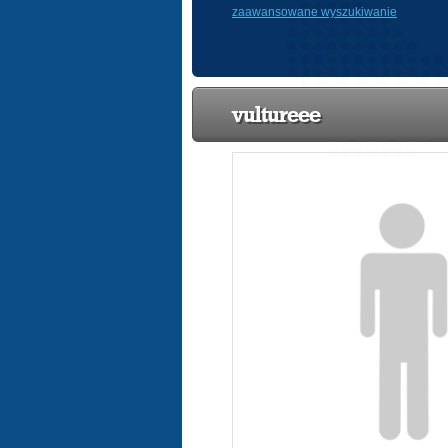
zaawansowane wyszukiwanie
vultureee