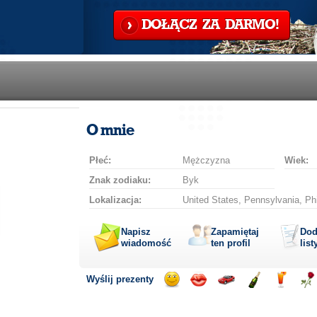
DOŁĄCZ ZA DARMO!
O mnie
Płeć:
Mężczyzna
Wiek:
Znak zodiaku:
Byk
Lokalizacja:
United States, Pennsylvania, Phi
Napisz
Zapamiętaj
Dod
wiadomość
ten profil
list
Wyślij prezenty
Wyślij
Wyślij
Przejażdżka
Wyślij
Wyślij
Wyś
uśmiech
buziaka
samochodem
szampana
drinka
róż