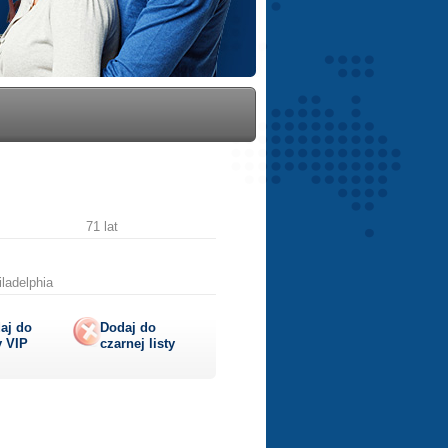
71 lat
ladelphia
aj do
Dodaj do
y
VIP
czarnej listy
lij
ę