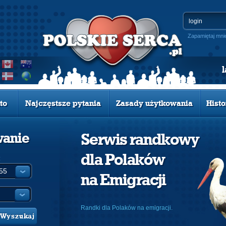
Zapamiętaj mni
to
Najczęstsze pytania
Zasady użytkowania
Histo
wanie
Serwis randkowy
dla Polaków
:
na Emigracji
Randki dla Polaków na emigracji.
Wyszukaj