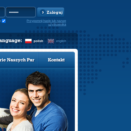
Zaloguj
e
Przypomnij hasło lub nazwę
użytkownika
language:
polish
english
rie Naszych Par
Kontakt