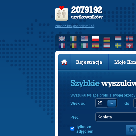
2079192
użytkowników
zobacz kto jest online:
145
Rejestracja
Moje Kon
Szybkie
wyszuki
Wyszukaj tysiące profili z Twojej okolicy
Wiek od
do
Płeć
tylko ze
zdjęciem