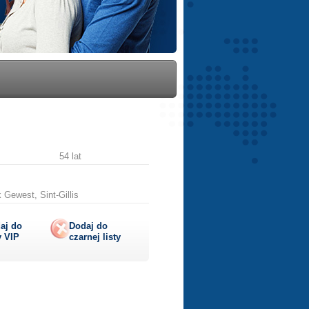
54 lat
 Gewest, Sint-Gillis
aj do
Dodaj do
y
VIP
czarnej listy
lij
ę