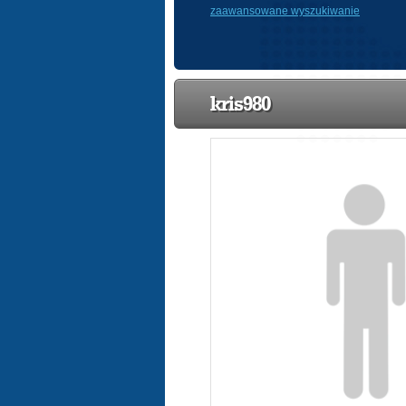
zaawansowane wyszukiwanie
kris980