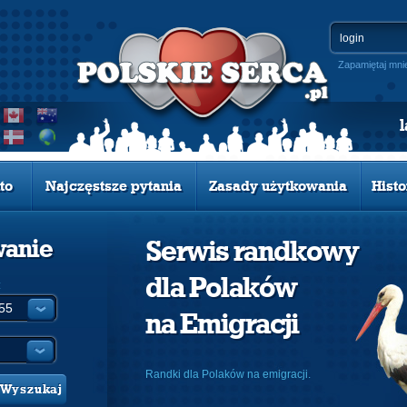
Zapamiętaj mni
to
Najczęstsze pytania
Zasady użytkowania
Histo
wanie
Serwis randkowy
dla Polaków
:
na Emigracji
Randki dla Polaków na emigracji.
Wyszukaj