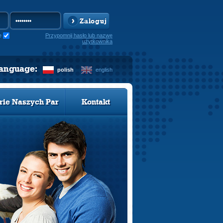
Zaloguj
e
Przypomnij hasło lub nazwę
użytkownika
language:
polish
english
rie Naszych Par
Kontakt