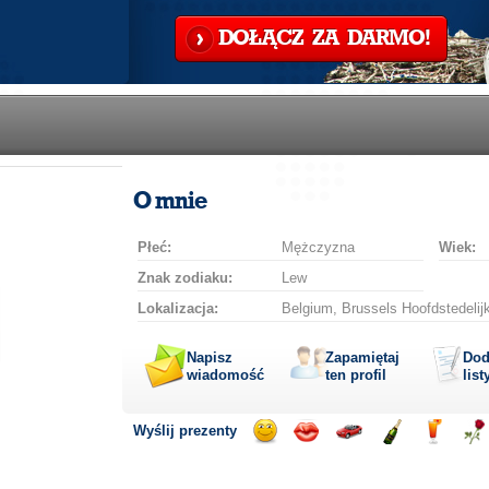
DOŁĄCZ ZA DARMO!
O mnie
Płeć:
Mężczyzna
Wiek:
Znak zodiaku:
Lew
Lokalizacja:
Belgium, Brussels Hoofdstedelijk
Napisz
Zapamiętaj
Dod
wiadomość
ten profil
list
Wyślij prezenty
Wyślij
Wyślij
Przejażdżka
Wyślij
Wyślij
Wyś
uśmiech
buziaka
samochodem
szampana
drinka
róż