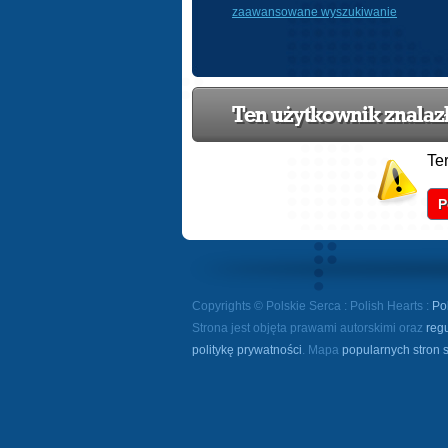
zaawansowane wyszukiwanie
Ten użytkownik znalazł 
Te
P
Copyrights © Polskie Serca : Polish Hearts :
Po
Strona jest objęta prawami autorskimi oraz
reg
politykę prywatności
. Mapa
popularnych stron 