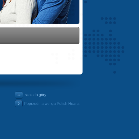
skok do góry
Poprzednia wersja Polish Hearts