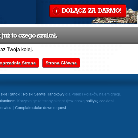
DOŁĄCZ ZA DARMO!
już to czego szukał.
raz Twoja kolej.
oprzednia Strona
Strona Główna
lskie Randki
:
Polski Serwis Randkowy
dla Polek i Polaków na emigracji.
ulaminem
. Korzystając ze strony akceptujesz naszą
politykę cookies
i
serwisu
. |
Complaints/take down request