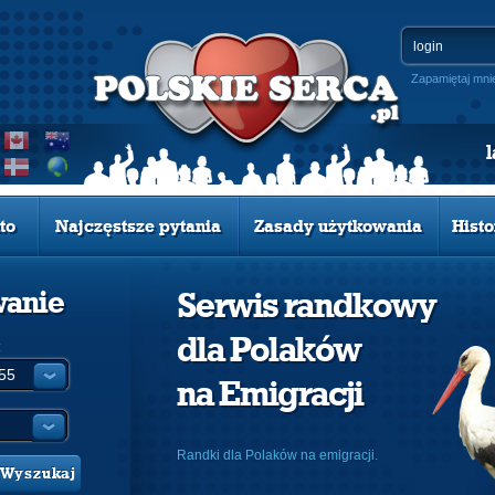
Zapamiętaj mni
to
Najczęstsze pytania
Zasady użytkowania
Histo
wanie
Serwis randkowy
dla Polaków
:
na Emigracji
Randki dla Polaków na emigracji.
Wyszukaj