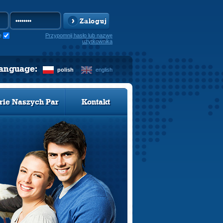
Zaloguj
e
Przypomnij hasło lub nazwę
użytkownika
language:
polish
english
rie Naszych Par
Kontakt