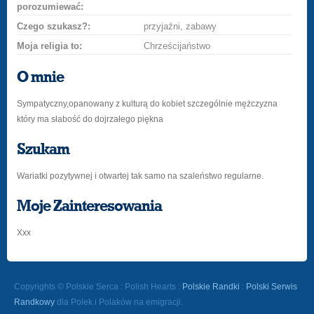
porozumiewać:
Czego szukasz?:
przyjaźni, zabawy
Moja religia to:
Chrześcijaństwo
O mnie
Sympatyczny,opanowany z kulturą do kobiet szczególnie mężczyzna
który ma słabość do dojrzałego piękna
Szukam
Wariatki pozytywnej i otwartej tak samo na szaleństwo regularne.
Moje Zainteresowania
Xxx
Copyrights © Polskie Serca : Polish Hearts :
Polskie Randki
:
Polski Serwis
Randkowy
dla Polek i Polaków na emigracji.