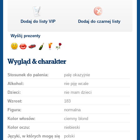
Dodaj do listy
VIP
Dodaj do czarnej listy
Wyślij prezenty
Wyślij
Wyślij
Przejażdżka
Wyślij
Wyślij
Wyślij
uśmiech
buziaka
samochodem
szampana
drinka
różę
Wygląd & charakter
Stosunek do palenia:
palę okazyjnie
Alkohol:
nie piję wcale
Dzieci:
nie mam dzieci
Wzrost:
183
Figura:
normalna
Kolor włosów:
ciemny blond
Kolor oczu:
niebieski
Języki, w których mogę się
polski