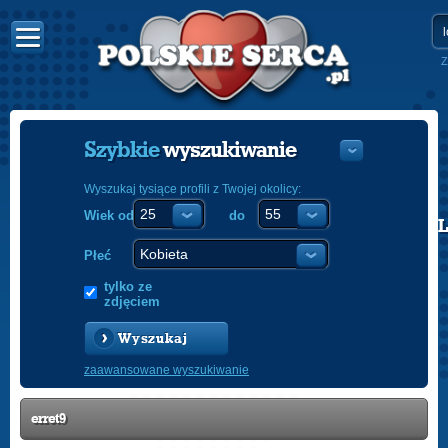
Z
Szybkie
wyszukiwanie
Wyszukaj tysiące profili z Twojej okolicy:
Wiek od
do
POLISH
ENGLISH
Płeć
tylko ze
zdjęciem
Wyszukaj
zaawansowane wyszukiwanie
erret9