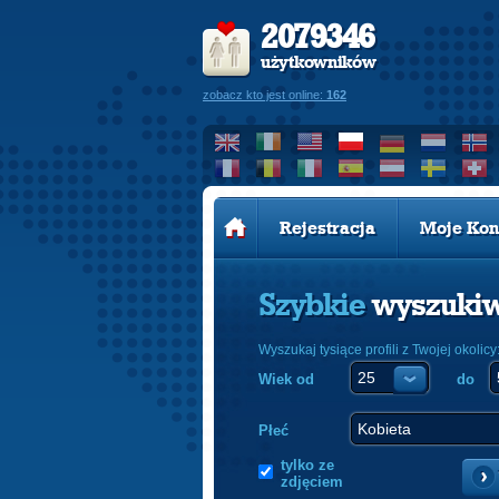
2079346
użytkowników
zobacz kto jest online:
162
Rejestracja
Moje Kon
Szybkie
wyszuki
Wyszukaj tysiące profili z Twojej okolicy
Wiek od
do
Płeć
tylko ze
zdjęciem