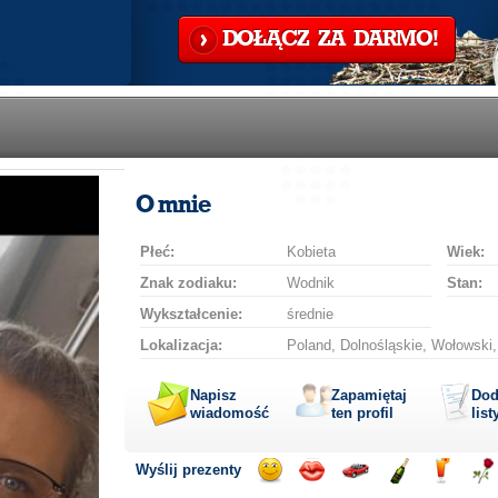
DOŁĄCZ ZA DARMO!
O mnie
Płeć:
Kobieta
Wiek:
Znak zodiaku:
Wodnik
Stan:
Wykształcenie:
średnie
Lokalizacja:
Poland, Dolnośląskie, Wołowski
Napisz
Zapamiętaj
Dod
wiadomość
ten profil
list
Wyślij prezenty
Wyślij
Wyślij
Przejażdżka
Wyślij
Wyślij
Wyś