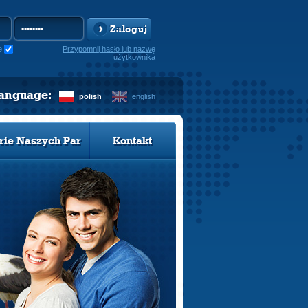
Zaloguj
e
Przypomnij hasło lub nazwę
użytkownika
language:
polish
english
rie Naszych Par
Kontakt