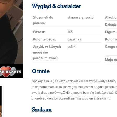
uśmiech
buziaka
samochodem
szampana
drinka
róż
Wygląd & charakter
Stosunek do
staram się rzucić
Alkohol
palenia:
Dzieci:
Wzrost:
165
Figura:
Kolor włosów:
pasemka
Kolor o
Języki, w których
polski
Czego 
mogę się
porozumiewać:
Moja re
O mnie
Spokojna miła ,jak każdy człowiek mam swoje wady i zalety
lalką barbi,mam kilka kilo więcej,nie jestem bogata ,jestem 
swoją drugą połówkę.Z którą mogła bym się śmiać,płakać. K
chorobie , który by poszedł za mną w ogień a ja za nim.
Szukam