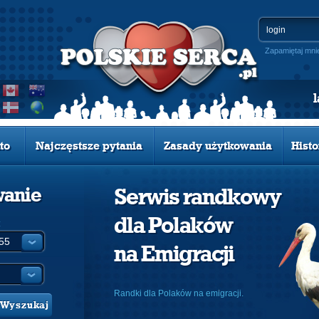
Zapamiętaj mni
to
Najczęstsze pytania
Zasady użytkowania
Histo
wanie
Serwis randkowy
dla Polaków
:
na Emigracji
Randki dla Polaków na emigracji.
Wyszukaj