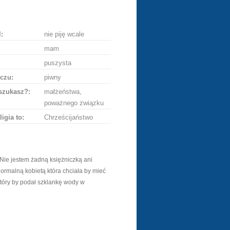
ę
:
nie piję wcale
mam
puszysta
czu:
piwny
szukasz?:
małżeństwa,
poważnego związku
ligia to:
Chrześcijaństwo
.Nie jestem żadną księżniczką ani
normalną kobietą która chciała by mieć
tóry by podał szklankę wody w