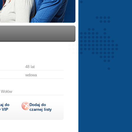
48 lat
wdowa
, Wołów
aj do
Dodaj do
y
VIP
czarnej listy
lij