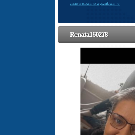
zaawansowane wyszukiwanie
Renata150278