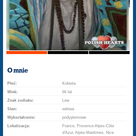
O mnie
Płeć:
Kobieta
Wiek:
66 lat
Znak zodiaku:
Lew
Stan:
wdowa
Wykształcenie:
podyplomowe
Lokalizacja:
France, Provence-Alpes-Côte
d'Azur, Alpes-Maritimes, Nice