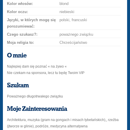
Kolor włosów:
blond
Kolor oczu:
niebieski
Języki, w których mogę się
polski, francuski
porozumiewać:
Czego szukasz?:
poważnego związku
Moja religia to:
Chrześcijaństwo
O mnie
Najlepiej dam się poznać « na żywo «
Nie czekam na sponsora, lecz tu będę Twoim VIP
Szukam
Poważnego długotrwałego związku
Moje Zainteresowania
Architektura, muzyka (gram na gongach i misach tybetańskich),, rzeźba
(jtworze w glinie), podróże, medycyna alternatywna