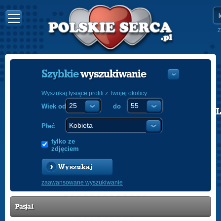
Z
Szybkie
wyszukiwanie
Wyszukaj tysiące profili z Twojej okolicy:
Wiek od
do
POLISH
ENGLISH
Płeć
tylko ze
zdjęciem
Wyszukaj
zaawansowane wyszukiwanie
Pasja1