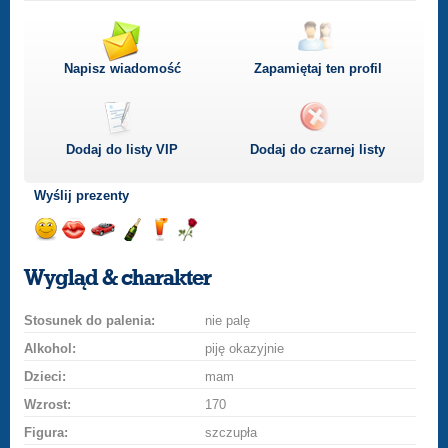
Napisz wiadomość
Zapamiętaj ten profil
Dodaj do listy
VIP
Dodaj do czarnej listy
Wyślij prezenty
Wyślij
Wyślij
Przejażdżka
Wyślij
Wyślij
Wyślij
uśmiech
buziaka
samochodem
szampana
drinka
różę
Wygląd & charakter
Stosunek do palenia:
nie palę
Alkohol:
piję okazyjnie
Dzieci:
mam
Wzrost:
170
Figura:
szczupła