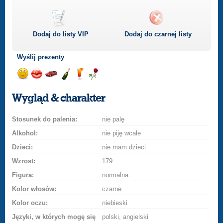
Dodaj do listy
VIP
Dodaj do czarnej listy
Wyślij prezenty
Wyślij
Wyślij
Przejażdżka
Wyślij
Wyślij
Wyślij
uśmiech
buziaka
samochodem
szampana
drinka
różę
Wygląd & charakter
Stosunek do palenia:
nie palę
Alkohol:
nie piję wcale
Dzieci:
nie mam dzieci
Wzrost:
179
Figura:
normalna
Kolor włosów:
czarne
Kolor oczu:
niebieski
Języki, w których mogę się
polski, angielski