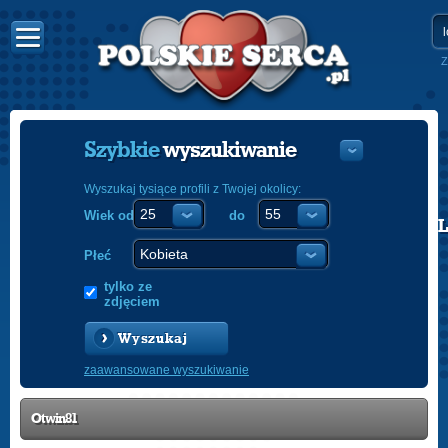
Z
Szybkie
wyszukiwanie
Wyszukaj tysiące profili z Twojej okolicy:
Wiek od
do
POLISH
ENGLISH
Płeć
tylko ze
zdjęciem
Wyszukaj
zaawansowane wyszukiwanie
Otwin81