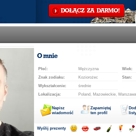
DOŁĄCZ ZA DARMO!
O mnie
Płeć:
Mężczyzna
Wiek:
Znak zodiaku:
Koziorożec
Stan:
Wykształcenie:
średnie
Lokalizacja:
Poland, Mazowieckie, Warszaw
Napisz
Zapamiętaj
Dod
wiadomość
ten profil
list
Wyślij prezenty
Wyślij
Wyślij
Przejażdżka
Wyślij
Wyślij
Wyś