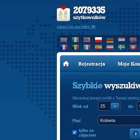
2079335
użytkowników
zobacz kto jest online:
95
Rejestracja
Moje Kon
Szybkie
wyszuki
Wyszukaj tysiące profili z Twojej okolicy
Wiek od
do
Płeć
tylko ze
zdjęciem