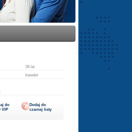
39 lat
kawaler
a
aj do
Dodaj do
y
VIP
czarnej listy
lij