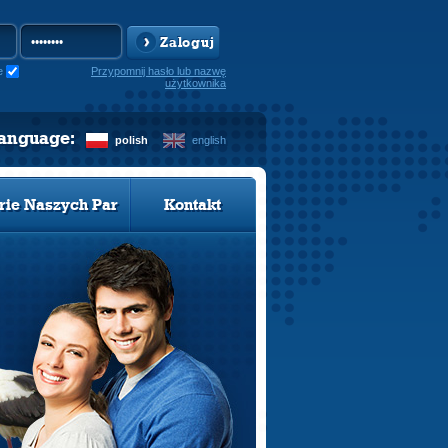
Zaloguj
e
Przypomnij hasło lub nazwę
użytkownika
language:
polish
english
rie Naszych Par
Kontakt