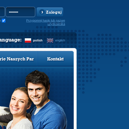
Zaloguj
e
Przypomnij hasło lub nazwę
użytkownika
language:
polish
english
rie Naszych Par
Kontakt