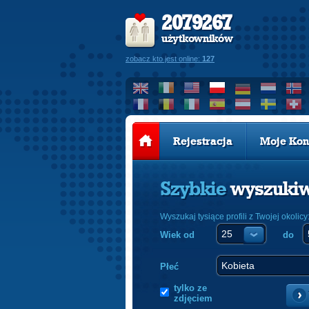
2079267
użytkowników
zobacz kto jest online:
127
Rejestracja
Moje Kon
Szybkie
wyszuki
Wyszukaj tysiące profili z Twojej okolicy
Wiek od
do
Płeć
tylko ze
zdjęciem